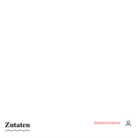
Zutaten
belladonnalena