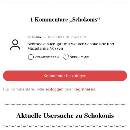
1 Kommentare „Schokonis“
bubulala
— 14.2.2019 um 21:40 Uhr
Schmeckt auch gut mit weißer Schokolade und
Macadamia Nüssen
KOMMENTIEREN
GEFÄLLT MIR
Kommentar hinzufügen
Für Kommentare, bitte
einloggen
oder
registrieren
.
Aktuelle Usersuche zu Schokonis