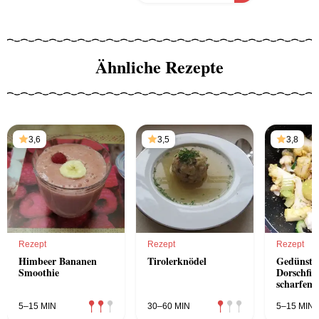
Ähnliche Rezepte
3,6
3,5
3,8
Rezept
Rezept
Rezept
Himbeer Bananen
Tirolerknödel
Gedünstet
Smoothie
Dorschfile
scharfem
Gemüseall
Kernöl
5–15 MIN
30–60 MIN
5–15 MIN