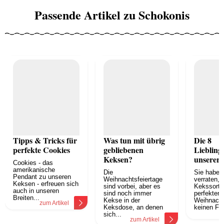
Passende Artikel zu Schokonis
Tipps & Tricks für
Was tun mit übrig
Die 8
perfekte Cookies
gebliebenen
Liebling
Keksen?
unserer 
Cookies - das
amerikanische
Die
Sie haben
Pendant zu unseren
Weihnachtsfeiertage
verraten, 
Keksen - erfreuen sich
sind vorbei, aber es
Kekssorte
auch in unseren
sind noch immer
perfekten
Breiten...
Kekse in der
Weihnachts
zum Artikel
Keksdose, an denen
keinen Fall
z
sich...
zum Artikel