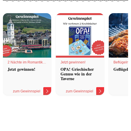
2 Nächte im Romantik
Jetzt gewinnen!
Beflügelnd
Hotel
Jetzt gewinnen!
OPA! Griechischer
Geflügel 
Genuss wie in der
Taverne
zum Gewinnspiel
zum Gewinnspiel
z