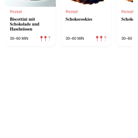
Rezept
Rezept
Rezept
Biscottini mit
Schokocookies
Schokoke
Schokolade und
Haselnüssen
30–60 MIN
30–60 MIN
30–60 MI