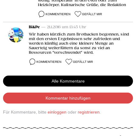
wenig Temperatur in den Ofen oder zum
Heizkörper. Kulinarische Grüße, die Redaktion
KOMMENTIEREN
GEFÄLLT MIR
Bi&Pe
— 21.1.2016 um 13:45 Uhr
Wir haben kürzlich zum Brotbacken begonnen, sind
mit den ersten Ergebnissen sehr zufrieden und
werden künftig auch eine kleinere Menge an
Sauerteig weiterfüttern da sonst zu viel an
Ressourcen "verschwendet" wird.
KOMMENTIEREN
GEFÄLLT MIR
Alle Kommentare
Kommentar hinzufügen
Für Kommentare, bitte
einloggen
oder
registrieren
.