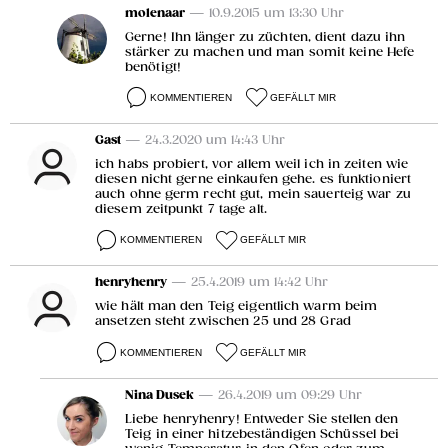
molenaar
— 10.9.2015 um 13:30 Uhr
Gerne! Ihn länger zu züchten, dient dazu ihn
stärker zu machen und man somit keine Hefe
benötigt!
KOMMENTIEREN
GEFÄLLT MIR
Gast
— 24.3.2020 um 14:43 Uhr
ich habs probiert, vor allem weil ich in zeiten wie
diesen nicht gerne einkaufen gehe. es funktioniert
auch ohne germ recht gut, mein sauerteig war zu
diesem zeitpunkt 7 tage alt.
KOMMENTIEREN
GEFÄLLT MIR
henryhenry
— 25.4.2019 um 14:42 Uhr
wie hält man den Teig eigentlich warm beim
ansetzen steht zwischen 25 und 28 Grad
KOMMENTIEREN
GEFÄLLT MIR
Nina Dusek
— 26.4.2019 um 09:29 Uhr
Liebe henryhenry! Entweder Sie stellen den
Teig in einer hitzebeständigen Schüssel bei