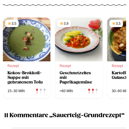
3,5
3,9
3,5
Rezept
Rezept
Rezept
Kokos-Brokkoli-
Geschnetzeltes
Kartoffe
Suppe mit
mit
Gulasch
gebratenem Tofu
Paprikagemüse
15–30 MIN
>60 MIN
30–60 MIN
11 Kommentare „Sauerteig-Grundrezept“