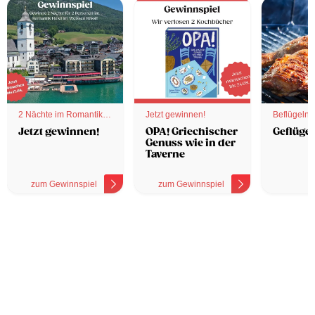
2 Nächte im Romantik
Jetzt gewinnen!
Beflügelnd
Hotel
Jetzt gewinnen!
OPA! Griechischer
Geflügel
Genuss wie in der
Taverne
zum Gewinnspiel
zum Gewinnspiel
z