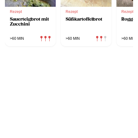
Rezept
Rezept
Rezept
Sauerteigbrot mit
Süßkartoffelbrot
Roggen
Zucchini
>60 MIN
>60 MIN
>60 MIN