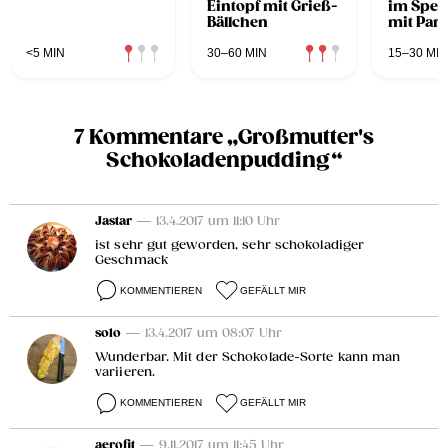
Eintopf mit Grieß-
im Spec
Bällchen
mit Par
<5 MIN
30–60 MIN
15–30 MIN
7 Kommentare „Großmutter's
Schokoladenpudding“
Jastar
— 13.4.2017 um 11:10 Uhr
ist sehr gut geworden, sehr schokoladiger
Geschmack
KOMMENTIEREN
GEFÄLLT MIR
solo
— 13.4.2017 um 08:07 Uhr
Wunderbar. Mit der Schokolade-Sorte kann man
variieren.
KOMMENTIEREN
GEFÄLLT MIR
aerofit
— 9.11.2017 um 11:45 Uhr