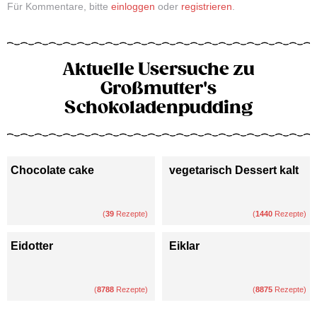
Für Kommentare, bitte
einloggen
oder
registrieren
.
Aktuelle Usersuche zu
Großmutter's
Schokoladenpudding
Chocolate cake
vegetarisch Dessert kalt
(
39
Rezepte)
(
1440
Rezepte)
Eidotter
Eiklar
(
8788
Rezepte)
(
8875
Rezepte)