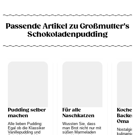
Passende Artikel zu Großmutter's
Schokoladenpudding
Pudding selber
Für alle
Kochen
machen
Naschkatzen
Backen
Oma
Alle lieben Pudding:
Wussten Sie, dass
Egal ob die Klassiker
man Brot nicht nur mit
Nostalgis
Vanillepudding und
süßen Marmeladen
kulinarisc