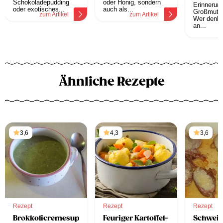
Schokoladepudding
oder Honig, sondern
Erinnerun
oder exotisches...
auch als...
Großmutte
zum Artikel
zum Artikel
Wer denkt
an...
z
Ähnliche Rezepte
3,6
4,3
3,6
Rezept
Rezept
Rezept
Brokkolicremesuppe
Feuriger Kartoffel-
Schwein