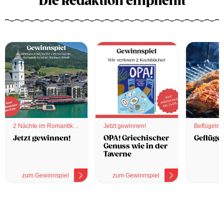
Die Redaktion empfiehlt
2 Nächte im Romantik
Jetzt gewinnen!
Beflügelnd
Hotel
Jetzt gewinnen!
OPA! Griechischer
Geflügel
Genuss wie in der
Taverne
zum Gewinnspiel
zum Gewinnspiel
z