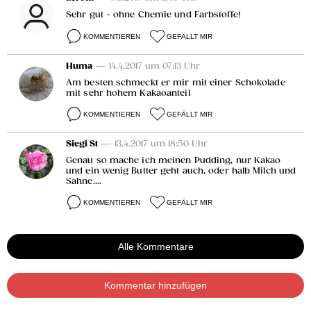
Sehr gut - ohne Chemie und Farbstoffe!
KOMMENTIEREN
GEFÄLLT MIR
Huma
— 14.4.2017 um 07:13 Uhr
Am besten schmeckt er mir mit einer Schokolade
mit sehr hohem Kakaoanteil
KOMMENTIEREN
GEFÄLLT MIR
Siegi St
— 13.4.2017 um 18:50 Uhr
Genau so mache ich meinen Pudding, nur Kakao
und ein wenig Butter geht auch, oder halb Milch und
Sahne....
KOMMENTIEREN
GEFÄLLT MIR
Alle Kommentare
Kommentar hinzufügen