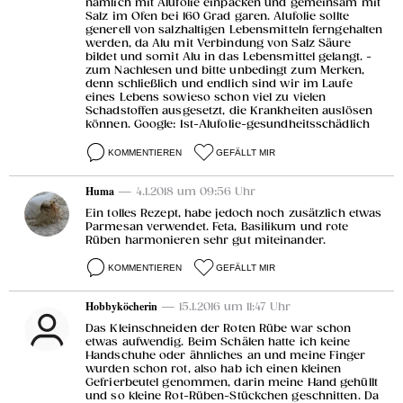
nämlich mit Alufolie einpacken und gemeinsam mit
Salz im Ofen bei 160 Grad garen. Alufolie sollte
generell von salzhaltigen Lebensmitteln ferngehalten
werden, da Alu mit Verbindung von Salz Säure
bildet und somit Alu in das Lebensmittel gelangt. -
zum Nachlesen und bitte unbedingt zum Merken,
denn schließlich und endlich sind wir im Laufe
eines Lebens sowieso schon viel zu vielen
Schadstoffen ausgesetzt, die Krankheiten auslösen
können. Google: Ist-Alufolie-gesundheitsschädlich
KOMMENTIEREN
GEFÄLLT MIR
Huma
— 4.1.2018 um 09:56 Uhr
Ein tolles Rezept, habe jedoch noch zusätzlich etwas
Parmesan verwendet. Feta, Basilikum und rote
Rüben harmonieren sehr gut miteinander.
KOMMENTIEREN
GEFÄLLT MIR
Hobbyköcherin
— 15.1.2016 um 11:47 Uhr
Das Kleinschneiden der Roten Rübe war schon
etwas aufwendig. Beim Schälen hatte ich keine
Handschuhe oder ähnliches an und meine Finger
wurden schon rot, also hab ich einen kleinen
Gefrierbeutel genommen, darin meine Hand gehüllt
und so kleine Rot-Rüben-Stückchen geschnitten. Da