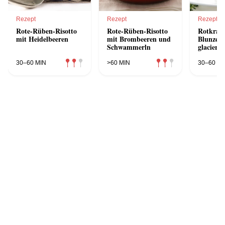
Rezept
Rezept
Rezept
Rote-Rüben-Risotto
Rote-Rüben-Risotto
Rotkraut
mit Heidelbeeren
mit Brombeeren und
Blunzen
Schwammerln
glaciert
30–60 MIN
>60 MIN
30–60 MI