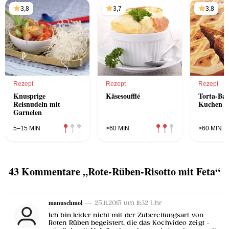
3,8
3,7
3,8
Rezept
Rezept
Rezept
Knusprige
Käsesoufflé
Torta-Bal
Reisnudeln mit
Kuchen
Garnelen
5–15 MIN
>60 MIN
>60 MIN
43 Kommentare „Rote-Rüben-Risotto mit Feta“
manuschmol
— 25.11.2015 um 11:32 Uhr
Ich bin leider nicht mit der Zubereitungsart von
Roten Rüben begeistert, die das Kochvideo zeigt -