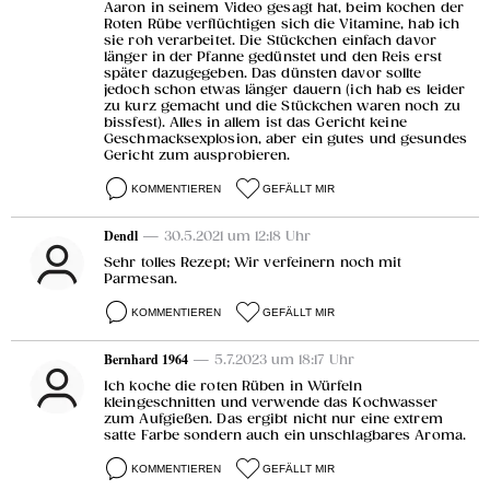
Aaron in seinem Video gesagt hat, beim kochen der
Roten Rübe verflüchtigen sich die Vitamine, hab ich
sie roh verarbeitet. Die Stückchen einfach davor
länger in der Pfanne gedünstet und den Reis erst
später dazugegeben. Das dünsten davor sollte
jedoch schon etwas länger dauern (ich hab es leider
zu kurz gemacht und die Stückchen waren noch zu
bissfest). Alles in allem ist das Gericht keine
Geschmacksexplosion, aber ein gutes und gesundes
Gericht zum ausprobieren.
KOMMENTIEREN
GEFÄLLT MIR
Dendl
— 30.5.2021 um 12:18 Uhr
Sehr tolles Rezept; Wir verfeinern noch mit
Parmesan.
KOMMENTIEREN
GEFÄLLT MIR
Bernhard 1964
— 5.7.2023 um 18:17 Uhr
Ich koche die roten Rüben in Würfeln
kleingeschnitten und verwende das Kochwasser
zum Aufgießen. Das ergibt nicht nur eine extrem
satte Farbe sondern auch ein unschlagbares Aroma.
KOMMENTIEREN
GEFÄLLT MIR