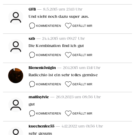
GFB
— 8.5.2015 um 23:13 Uhr
Und sieht noch dazu super aus.
KOMMENTIEREN
GEFÄLLT MIR
szb
— 24.4.2015 um 09:27 Uhr
Die Kombination find ich gut
KOMMENTIEREN
GEFÄLLT MIR
Bienenkönigin
— 20.1.2015 um 13:11 Uhr
Radicchio ist ein sehr tolles gemüse
KOMMENTIEREN
GEFÄLLT MIR
mallisylvie
— 26.9.2023 um 08:56 Uhr
gut
KOMMENTIEREN
GEFÄLLT MIR
kuechenfee55
— 4.12.2022 um 01:56 Uhr
sehr gesuns