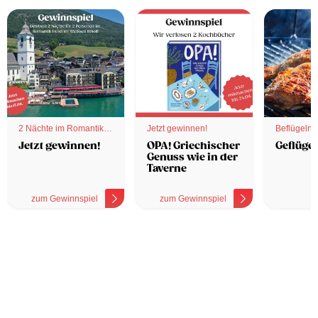
2 Nächte im Romantik
Jetzt gewinnen!
Beflügelnd
Hotel
Jetzt gewinnen!
OPA! Griechischer
Geflügel
Genuss wie in der
Taverne
zum Gewinnspiel
zum Gewinnspiel
z