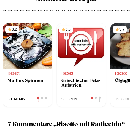
3,2
3,6
3,7
Rezept
Rezept
Rezept
Muffins Spinnen
Griechischer Feta-
Ölguglh
Aufstrich
30–60 MIN
5–15 MIN
15–30 MIN
7 Kommentare „Risotto mit Radicchio“