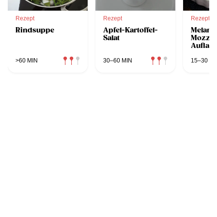
Rezept
Rezept
Rezept
Rindsuppe
Apfel-Kartoffel-
Melanz
Salat
Mozzar
Auflauf
>60 MIN
30–60 MIN
15–30 MI