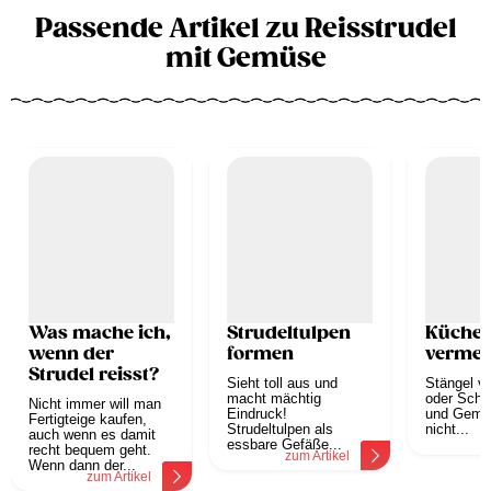
Passende Artikel zu Reisstrudel
mit Gemüse
Was mache ich,
Strudeltulpen
Küchen
wenn der
formen
vermei
Strudel reisst?
Sieht toll aus und
Stängel v
macht mächtig
oder Scha
Nicht immer will man
Eindruck!
und Gemü
Fertigteige kaufen,
Strudeltulpen als
nicht...
auch wenn es damit
z
essbare Gefäße...
recht bequem geht.
zum Artikel
Wenn dann der...
zum Artikel