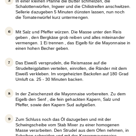
In einer kleinen Pfanne die Butter schmelzen, die
Schalottenwürfen, Ingwer und die Chilistreifen anschwitzen.
Sellerie dazugeben 5 Minuten dünsten lassen, nun noch
die Tomatenwürfel kurz untermengen.
Mit Salz und Pfeffer würzen. Die Masse unter den Reis
geben , den Bergkäse grob reiben und alles miteinander
vermengen. 1 Ei trennen , das Eigelb für die Mayonnaise in
einen hohen Becher geben.
Das Eiweiß versprudeln, die Reismasse auf die
Strudelteigplatten verteilen, einrollen, die Ränder mit dem
Eiweiß verkleben. Im vorgeheizten Backofen auf 180 Grad
Umluft ca. 25 - 30 Minuten backen.
In der Zwischenzeit die Mayonnaise vorbereiten. Zu dem
Eigelb den Senf , die fein gehackten Kapern, Salz und
Pfeffer, sowie den Kapern Sud aufgießen.
Zum Schluss noch das Öl dazugeben und mit der
Schwingscheibe vom Stab Mixer zu einer homogenen
Masse verarbeiten. Den Strudel aus dem Ofen nehmen, in
Scheiben schneiden und mit der Kapernmayonnaise