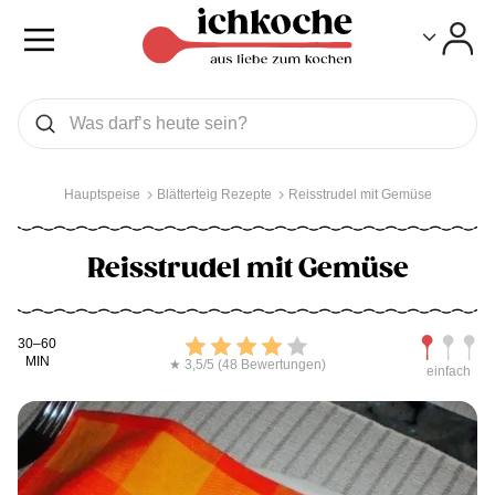
Toggle
Toggle
Was wollen Sie suchen
Suchen
Hauptspeise
Blätterteig Rezepte
Reisstrudel mit Gemüse
Reisstrudel mit Gemüse
Kochdauer
Bewerten
Schwierig
30–60
MIN
★ 3,5/5 (48 Bewertungen)
einfach