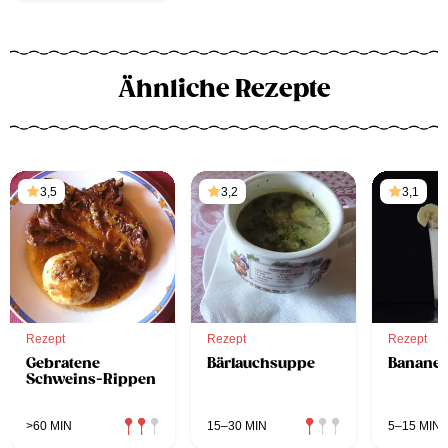
Ähnliche Rezepte
3,5
3,2
3,1
Rezept
Rezept
Rezept
Gebratene
Bärlauchsuppe
Banane
Schweins-Rippen
>60 MIN
15–30 MIN
5–15 MIN