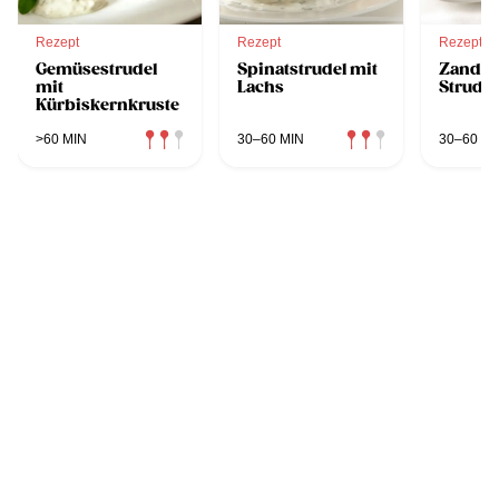
Rezept
Rezept
Rezept
Gemüsestrudel
Spinatstrudel mit
Zander
mit
Lachs
Strudel
Kürbiskernkruste
>60 MIN
30–60 MIN
30–60 MI