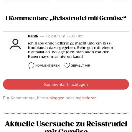
1 Kommentare „Reisstrudel mit Gemüse“
Pandi
— 7.2.2017 um 15:03 Uhr
ich habs ohne Sellerie gemacht und ein bissl
Knoblauch dazu gegeben. Sehr gut mit einem
Blattsalat als Beilage (den man auch mit der
Kapermayo marinieren kann)
KOMMENTIEREN
GEFÄLLT MIR
Kommentar hinzufügen
Für Kommentare, bitte
einloggen
oder
registrieren
.
Aktuelle Usersuche zu Reisstrudel