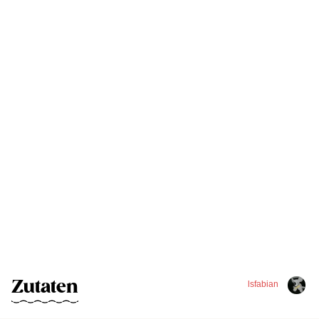
Zutaten
lsfabian