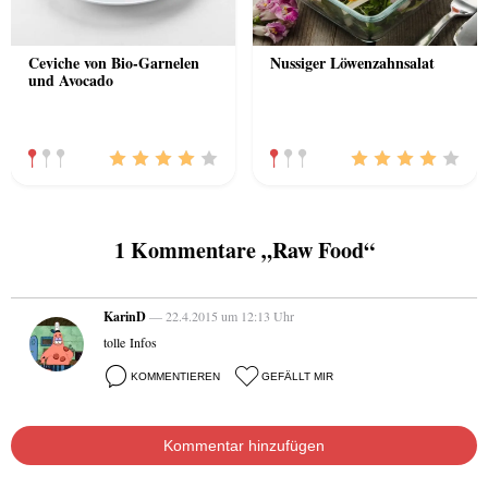
Ceviche von Bio-Garnelen
Nussiger Löwenzahnsalat
und Avocado
1 Kommentare „Raw Food“
KarinD
— 22.4.2015 um 12:13 Uhr
tolle Infos
KOMMENTIEREN
GEFÄLLT MIR
Kommentar hinzufügen