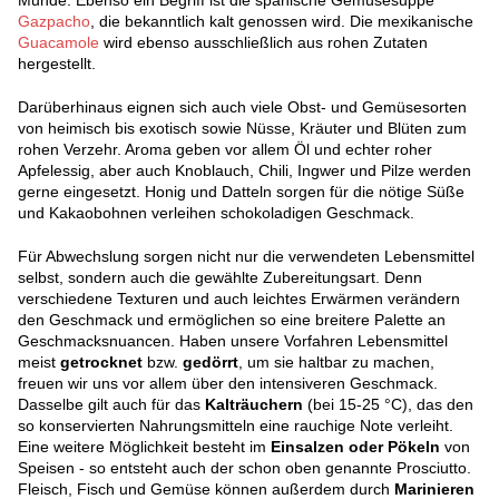
Munde. Ebenso ein Begriff ist die spanische Gemüsesuppe
Gazpacho
, die bekanntlich kalt genossen wird. Die mexikanische
Guacamole
wird ebenso ausschließlich aus rohen Zutaten
hergestellt.
Darüberhinaus eignen sich auch viele Obst- und Gemüsesorten
von heimisch bis exotisch sowie Nüsse, Kräuter und Blüten zum
rohen Verzehr. Aroma geben vor allem Öl und echter roher
Apfelessig, aber auch Knoblauch, Chili, Ingwer und Pilze werden
gerne eingesetzt. Honig und Datteln sorgen für die nötige Süße
und Kakaobohnen verleihen schokoladigen Geschmack.
Für Abwechslung sorgen nicht nur die verwendeten Lebensmittel
selbst, sondern auch die gewählte Zubereitungsart. Denn
verschiedene Texturen und auch leichtes Erwärmen verändern
den Geschmack und ermöglichen so eine breitere Palette an
Geschmacksnuancen. Haben unsere Vorfahren Lebensmittel
meist
getrocknet
bzw.
gedörrt
, um sie haltbar zu machen,
freuen wir uns vor allem über den intensiveren Geschmack.
Dasselbe gilt auch für das
Kalträuchern
(bei 15-25 °C), das den
so konservierten Nahrungsmitteln eine rauchige Note verleiht.
Eine weitere Möglichkeit besteht im
Einsalzen oder Pökeln
von
Speisen - so entsteht auch der schon oben genannte Prosciutto.
Fleisch, Fisch und Gemüse können außerdem durch
Marinieren