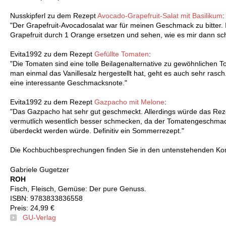
Nusskipferl zu dem Rezept
Avocado-Grapefruit-Salat mit Basilikum
:
"Der Grapefruit-Avocadosalat war für meinen Geschmack zu bitter.
Grapefruit durch 1 Orange ersetzen und sehen, wie es mir dann sc
Evita1992 zu dem Rezept
Gefüllte Tomaten
:
"Die Tomaten sind eine tolle Beilagenalternative zu gewöhnlichen
man einmal das Vanillesalz hergestellt hat, geht es auch sehr rasc
eine interessante Geschmacksnote."
Evita1992 zu dem Rezept
Gazpacho mit Melone
:
"Das Gazpacho hat sehr gut geschmeckt. Allerdings würde das Rez
vermutlich wesentlich besser schmecken, da der Tomatengeschmack
überdeckt werden würde. Definitiv ein Sommerrezept."
Die Kochbuchbesprechungen finden Sie in den untenstehenden K
Gabriele Gugetzer
ROH
Fisch, Fleisch, Gemüse: Der pure Genuss.
ISBN: 9783833836558
Preis: 24,99 €
GU-Verlag