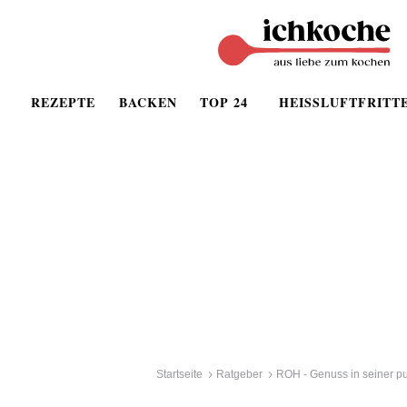
REZEPTE
BACKEN
TOP 24
HEISSLUFTFRITT
Startseite
Ratgeber
ROH - Genuss in seiner p