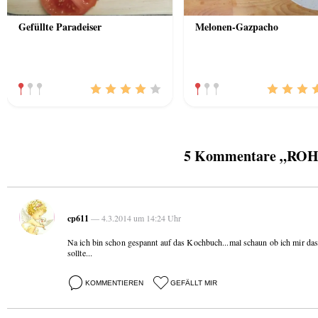
Gefüllte Paradeiser
Melonen-Gazpacho
5 Kommentare „ROH -
cp611
— 4.3.2014 um 14:24 Uhr
Na ich bin schon gespannt auf das Kochbuch...mal schaun ob ich mir das
sollte...
KOMMENTIEREN
GEFÄLLT MIR