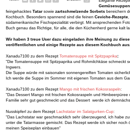
Elegante Rezepte
Gemüsesuppen
feingehacktes
Tatar
sowie
zartschmelzende Sorbets
bereichern d
Kochbuch. Besonders spannend sind die feinen
Ceviche-Rezepte
,
südamerikanische Fischspezialität verbirgt. Mit ansprechenden Foto
Buch genau das Richtige, für alle, die den Küchenherd gerne kalt l
Wir haben 3 treue User dazu eingeladen ihre Meinung zu die
veröffentlichen und einige Rezepte aus diesem Kochbuch aus
Xanadu7100 zu dem Rezept
Tomatensuppe mit Spitzpaprika
:
"Die Tomatensuppe mit Spitzpaprika und Rohmilchkäse schmeckt se
Ingwers.
Die Suppe würde mit saisonalen sonnengereiften Tomaten sicherli
Ich werde die Suppe im Sommer mit eigenen Tomaten aus dem Garte
Xanadu7100 zu dem Rezept
Mango mit frischen Kokosraspeln
:
"Das Dessert Mango mit frischen Kokosraspeln und Himbeerpüree w
Familie sehr gut geschmeckt und das Dessert werde ich demnächst
Nusskipferl zu dem Rezept
Lachstatar im Salatgurken-Cup
:
"Das Lachstatar war geschmacklich sehr überzeugend, ich habe zus
unter die Tatarmasse gemischt. Das Rezept werde ich sicher noch öft
meinen Speiseplan einbauen"