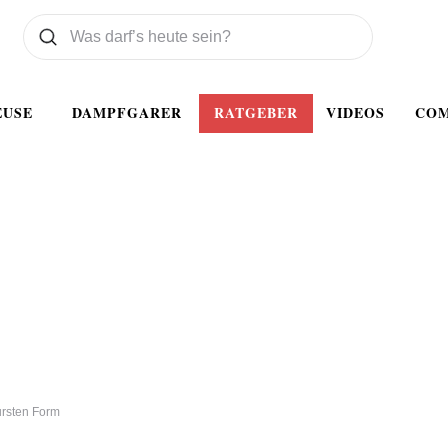
Was wollen Sie suchen
Suchen
EUSE
DAMPFGARER
RATGEBER
VIDEOS
CO
ursten Form