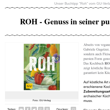
Unser Buchtipp "Roh" vom GU-Verl
ROH - Genuss in seiner p
Abseits von vegane
Gabriele Gugetzer,
sondern auch Fleis
pursten Form geno
RO
Das Kochbuch
zeigt köstliche Rez
garantiert kein Kü
Auf köstliche Ar
erschienene Ko
Zubereitungsar
archaischer Küch
muss.
Foto: GU-Verlag
Facebook
Twitter
Whatsapp senden
Pin it
Teilen:
Drucken: