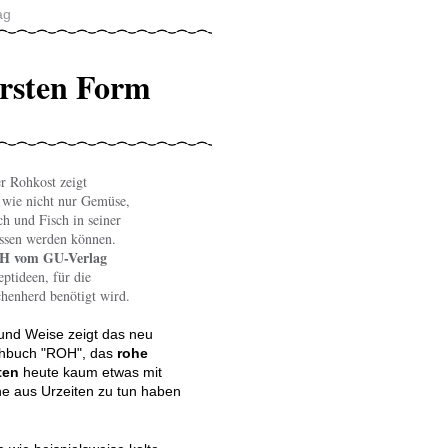
ag
ursten Form
r Rohkost zeigt
 wie nicht nur Gemüse,
ch und Fisch in seiner
ssen werden können.
H vom GU-Verlag
eptideen, für die
chenherd benötigt wird.
t und Weise zeigt das neu
chbuch "ROH", das
rohe
ten
heute kaum etwas mit
e aus Urzeiten zu tun haben