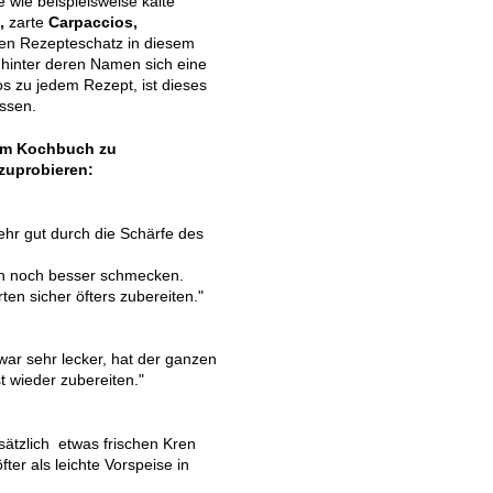
 wie beispielsweise kalte
,
zarte
Carpaccios,
en Rezepteschatz in diesem
 hinter deren Namen sich eine
s zu jedem Rezept, ist dieses
assen.
sem Kochbuch zu
zuprobieren:
hr gut durch die Schärfe des
ch noch besser schmecken.
n sicher öfters zubereiten."
ar sehr lecker, hat der ganzen
 wieder zubereiten."
ätzlich etwas frischen Kren
er als leichte Vorspeise in