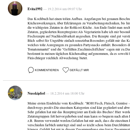
Evita1992
— 19.2.2014 um 09:07 Uhr
Das Kochbuch hat einen tollen Aufbau. Angefangen bei genauen Beschr
Küchenwerkzeugen, über Erklärungen zu Verarbeitungstechniken, bis hi
die wichtigsten Zutaten in der Rohkost-Küche. Am Ende findet man noch
Zutaten, gegliederten Rezeptregister.Als Vegetarierin habe ich mir besond
Fischrezepte auf Nachkochbarkeit angesehen. Die Rezepte sind gut verstä
Blich selbst für Ungeübte einfach umsetzbar.Besonders gefällt mir das Ka
welches tolle Anregungen zu gesunden Partysnacks enthält. Besonders d
Tomatenmantel" und die "Gefüllten Zucchinischiffchen" sagen mir zu.D
bestimmt in meinen täglichen Küchenalltag aufgenommen, da es sowohl fü
Fleischtieger reichlich Abwechslung bietet.
KOMMENTIEREN
GEFÄLLT MIR
Nusskipferl
— 18.2.2014 um 18:00 Uhr
Meine ersten Eindrücke vom Kochbuch: "ROH Fisch, Fleisch, Gemüse - 
durchwegs positiv.Die einzelnen Kategorien sind klar gegliedert und abwe
Sehr gefallen hat mir das Rezeptregister am Ende des Buches! Hier werde
Zutatengruppen fett hervorgehoben und man kann so bequem nach allen 
z.B. Beeren verwendet werden.Gefallen hat mir auch, dass die einzelnen
verschieden farblich unterlegt sind und so leicht schon beim Durchblätte
können. Gefehlt hat mir in diesem Zusammenhang eine kurze Zusammen