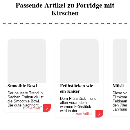
Passende Artikel zu Porridge mit
Kirschen
Smoothie Bowl
Frühstücken wie
Müsli
ein Kaiser
Der neueste Trend in
Diese vom
Sachen Frühstück ist
Filmkomik
Dem Frühstück – und
die Smoothie Bowl.
Feldmann 
allen voran dem
Die gute Nachricht...
den 70ern
warmen Frühstück –
zum Artikel
Jahrhunder
wird in der...
z
zum Artikel