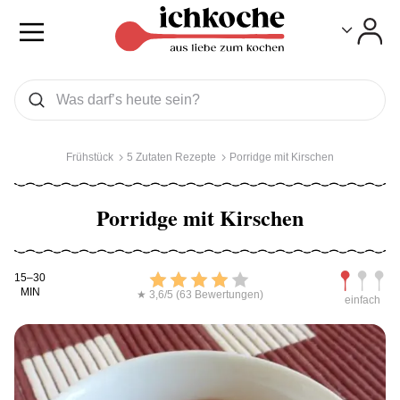
Toggle
Toggle
Was wollen Sie suchen
Suchen
Frühstück
5 Zutaten Rezepte
Porridge mit Kirschen
Porridge mit Kirschen
Kochdauer
Bewerten
Schwierig
15–30
MIN
★ 3,6/5 (63 Bewertungen)
einfach