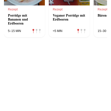
Rezept
Rezept
Rezept
Porridge mit
Veganer Porridge mit
Bären-Po
Bananen und
Erdbeeren
Erdbeeren
5–15 MIN
<5 MIN
15–30 MI