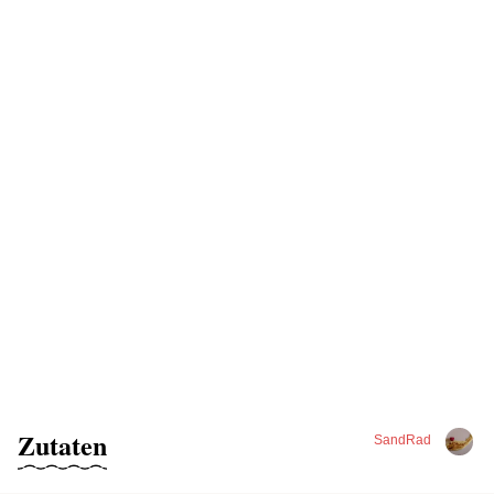
Zutaten
SandRad