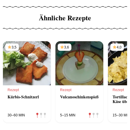
Ähnliche Rezepte
3,5
3,6
4,0
Rezept
Rezept
Rezept
Kürbis-Schnitzerl
Vulcanoschinkenspießchen
Tortillach
Käse übe
30–60 MIN
5–15 MIN
15–30 MIN