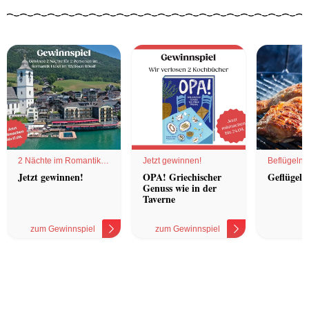
2 Nächte im Romantik
Jetzt gewinnen!
Beflügelnd
Hotel
Jetzt gewinnen!
OPA! Griechischer
Geflügel 
Genuss wie in der
Taverne
zum Gewinnspiel
zum Gewinnspiel
z