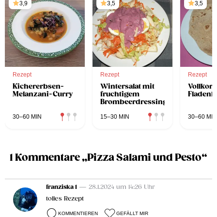
3,9
3,5
3,5
Rezept
Rezept
Rezept
Kichererbsen-
Wintersalat mit
Vollkor
Melanzani-Curry
fruchtigem
Fladenb
Brombeerdressing
30–60 MIN
15–30 MIN
30–60 MIN
1 Kommentare „Pizza Salami und Pesto“
franziska 1
— 28.1.2024 um 14:26 Uhr
tolles Rezept
KOMMENTIEREN
GEFÄLLT MIR