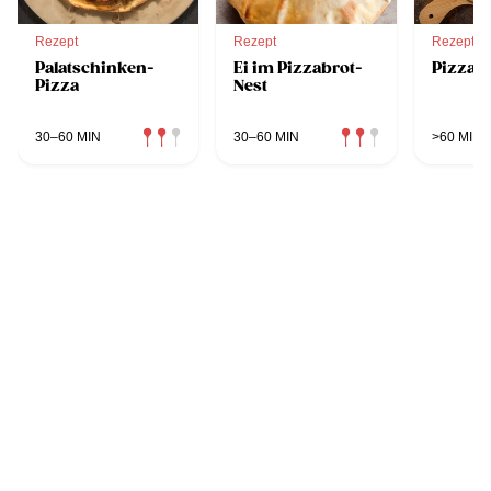
Rezept
Rezept
Rezept
Palatschinken-
Ei im Pizzabrot-
Pizza C
Pizza
Nest
30–60 MIN
30–60 MIN
>60 MIN