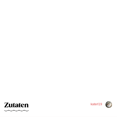
Zutaten
katerl19