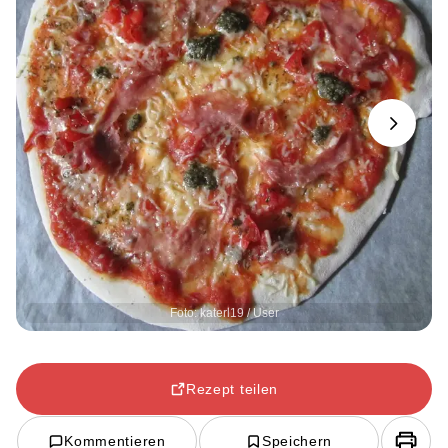
Next
Foto: katerl19 / User
Rezept teilen
Kommentieren
Speichern