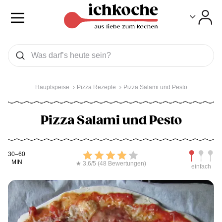
Toggle
Toggle
Was wollen Sie suchen
Suchen
Hauptspeise
Pizza Rezepte
Pizza Salami und Pesto
Pizza Salami und Pesto
Kochdauer
Bewerten
Schwierig
30–60
MIN
★ 3,6/5 (48 Bewertungen)
einfach