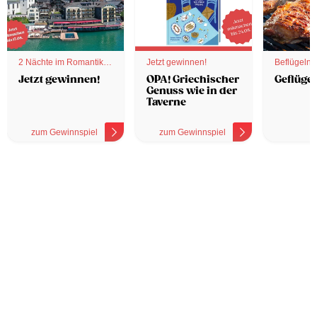
2 Nächte im Romantik
Jetzt gewinnen!
Beflügelnd
Hotel
Jetzt gewinnen!
OPA! Griechischer
Geflügel
Genuss wie in der
Taverne
zum Gewinnspiel
zum Gewinnspiel
z