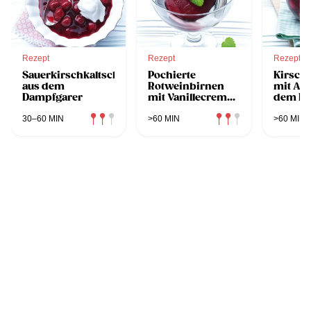
Rezept
Rezept
Rezept
Sauerkirschkaltschale
Pochierte
Kirsch
aus dem
Rotweinbirnen
mit Am
Dampfgarer
mit Vanillecreme
dem Da
aus dem
Dampfgarer
30–60 MIN
>60 MIN
>60 MIN