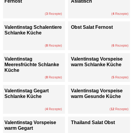
Fernost
Asiatisch
(
3
Rezepte)
(
4
Rezepte)
Valentinstag Schalentiere
Obst Salat Fernost
Schlanke Küche
(
8
Rezepte)
(
6
Rezepte)
Valentinstag
Valentinstag Vorspeise
Meeresfrüchte Schlanke
warm Schlanke Küche
Küche
(
8
Rezepte)
(
5
Rezepte)
Valentinstag Gegart
Valentinstag Vorspeise
Schlanke Küche
warm Gesunde Küche
(
4
Rezepte)
(
12
Rezepte)
Valentinstag Vorspeise
Thailand Salat Obst
warm Gegart