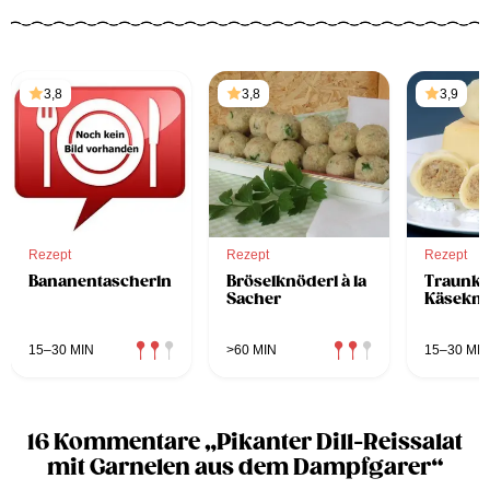
3,8
3,8
3,9
Rezept
Rezept
Rezept
Bananentascherln
Bröselknöderl à la
Traunki
Sacher
Käseknö
15–30 MIN
>60 MIN
15–30 MIN
16 Kommentare „Pikanter Dill-Reissalat
mit Garnelen aus dem Dampfgarer“