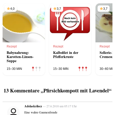
4,0
3,7
3,7
Rezept
Rezept
Rezept
Babynahrung:
Kalbsfilet in der
Sellerie-B
Karotten-Linsen-
Pfefferkruste
Cremesup
Suppe
15–30 MIN
15–30 MIN
30–60 MIN
13 Kommentare „Pfirsichkompott mit Lavendel“
Adelaskrilecz
— 27.6.2018 um 05:17 Uhr
Eine wahre Gaumenfreude