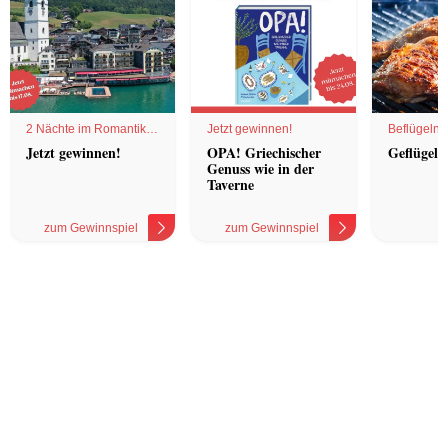
2 Nächte im Romantik
Jetzt gewinnen!
Beflügelnd
Hotel
Jetzt gewinnen!
OPA! Griechischer
Geflügel 
Genuss wie in der
Taverne
zum Gewinnspiel
zum Gewinnspiel
z