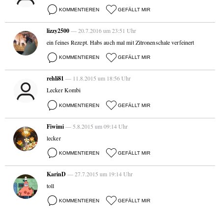
KOMMENTIEREN
GEFÄLLT MIR
lizzy2500
— 20.7.2016 um 23:51 Uhr
ein feines Rezept. Habs auch mal mit Zitronenschale verfeinert
KOMMENTIEREN
GEFÄLLT MIR
rehli81
— 11.8.2015 um 18:56 Uhr
Lecker Kombi
KOMMENTIEREN
GEFÄLLT MIR
Fiwimi
— 5.8.2015 um 09:14 Uhr
lecker
KOMMENTIEREN
GEFÄLLT MIR
KarinD
— 27.7.2015 um 19:14 Uhr
toll
KOMMENTIEREN
GEFÄLLT MIR