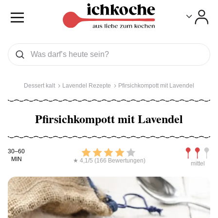
Toggle
Toggle
Was wollen Sie suchen
Suchen
Dessert kalt
Lavendel Rezepte
Pfirsichkompott mit Lavendel
Pfirsichkompott mit Lavendel
Kochdauer
Bewerten
Schwierig
30–60
MIN
★ 4,1/5 (166 Bewertungen)
mittel