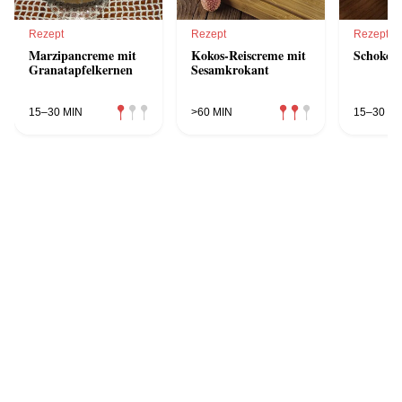
Rezept
Rezept
Rezept
Marzipancreme mit
Kokos-Reiscreme mit
Schokop
Granatapfelkernen
Sesamkrokant
15–30 MIN
>60 MIN
15–30 MI