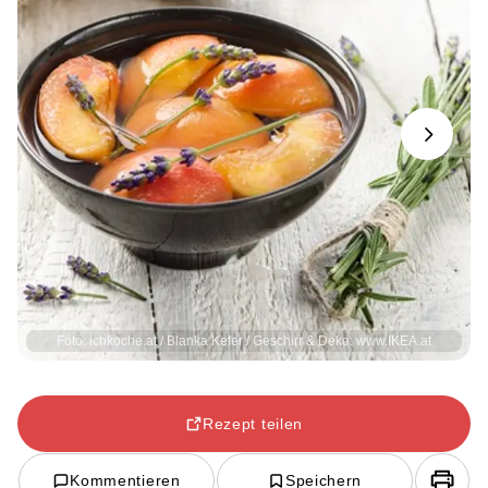
Next
Foto: ichkoche.at / Blanka Kefer / Geschirr & Deko: www.IKEA.at
Rezept teilen
Kommentieren
Speichern