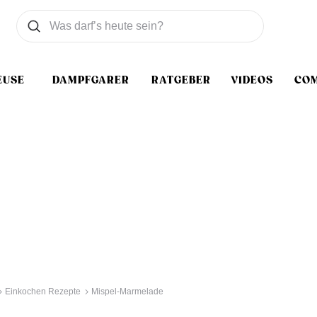
Was wollen Sie suchen
Suchen
EUSE
DAMPFGARER
RATGEBER
VIDEOS
CO
Einkochen Rezepte
Mispel-Marmelade