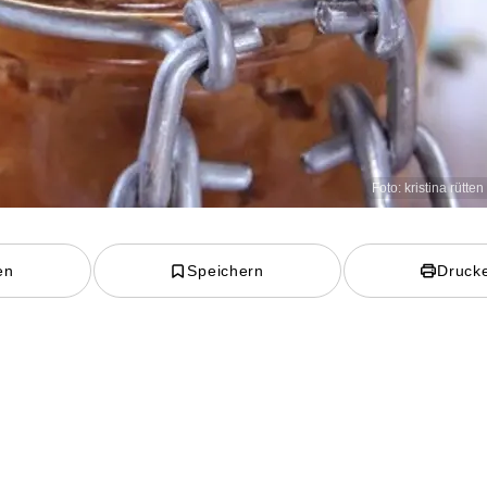
Foto: kristina rütten
en
Speichern
Druck