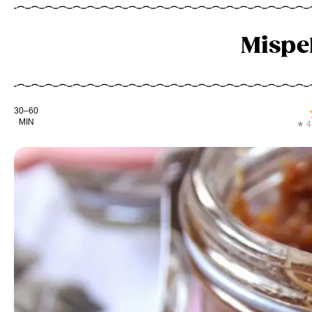
Mispe
Kochdauer
30–60
MIN
★ 4