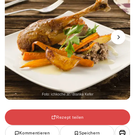
Next
Foto: ichkoche.at / Blanka Kefer
Rezept teilen
Kommentieren
Speichern