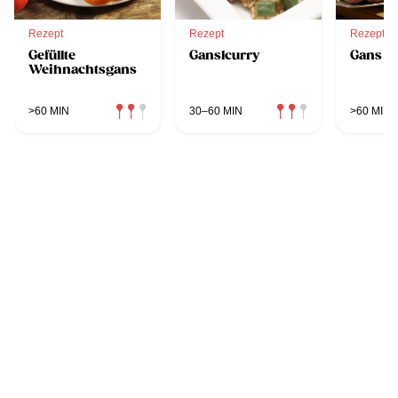
Rezept
Rezept
Rezept
Gefüllte
Ganslcurry
Gans mi
Weihnachtsgans
>60 MIN
30–60 MIN
>60 MIN