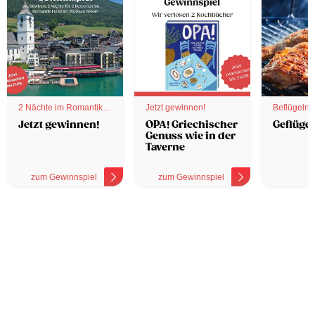
2 Nächte im Romantik
Jetzt gewinnen!
Beflügelnd
Hotel
Jetzt gewinnen!
OPA! Griechischer
Geflügel
Genuss wie in der
Taverne
zum Gewinnspiel
zum Gewinnspiel
z