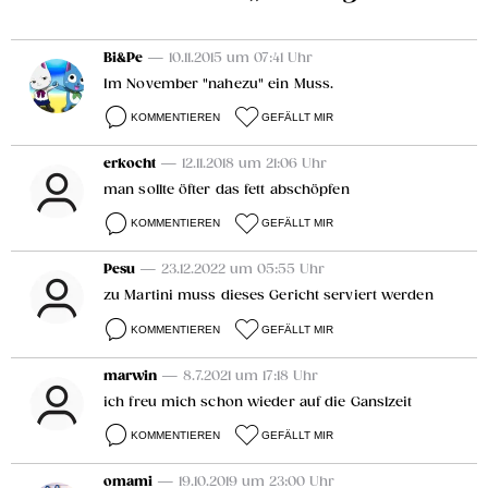
Bi&Pe
— 10.11.2015 um 07:41 Uhr
Im November "nahezu" ein Muss.
KOMMENTIEREN
GEFÄLLT MIR
erkocht
— 12.11.2018 um 21:06 Uhr
man sollte öfter das fett abschöpfen
KOMMENTIEREN
GEFÄLLT MIR
Pesu
— 23.12.2022 um 05:55 Uhr
zu Martini muss dieses Gericht serviert werden
KOMMENTIEREN
GEFÄLLT MIR
marwin
— 8.7.2021 um 17:18 Uhr
ich freu mich schon wieder auf die Ganslzeit
KOMMENTIEREN
GEFÄLLT MIR
omami
— 19.10.2019 um 23:00 Uhr