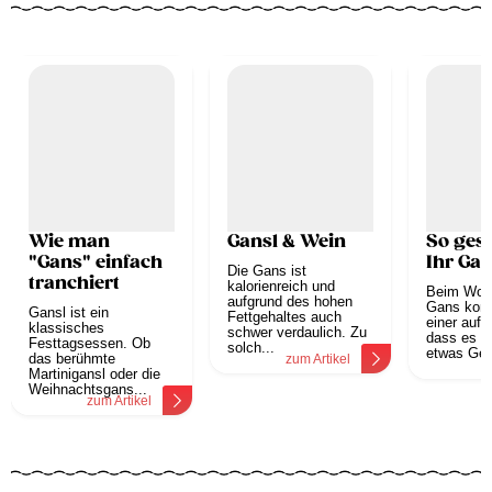
Wie man
Gansl & Wein
So ges
"Gans" einfach
Ihr Gan
Die Gans ist
tranchiert
kalorienreich und
Beim Wort
aufgrund des hohen
Gans kom
Gansl ist ein
Fettgehaltes auch
einer auf 
klassisches
schwer verdaulich. Zu
dass es s
Festtagsessen. Ob
solch...
etwas Ges
das berühmte
zum Artikel
z
Martinigansl oder die
Weihnachtsgans...
zum Artikel