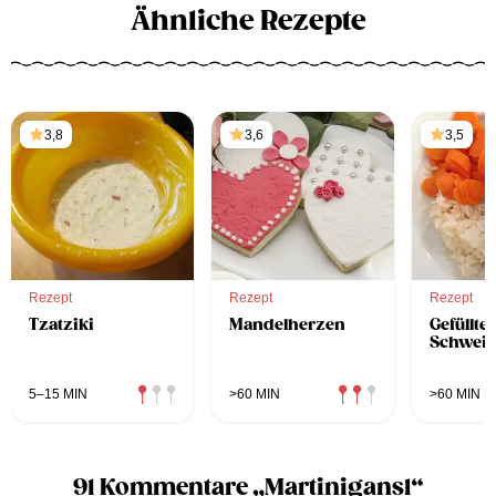
Ähnliche Rezepte
3,8
3,6
3,5
Rezept
Rezept
Rezept
Tzatziki
Mandelherzen
Gefüllter
Schwein
5–15 MIN
>60 MIN
>60 MIN
91 Kommentare „Martinigansl“