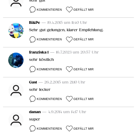
sehr gut
KOMMENTIEREN
GEFÄLLT MIR
Bi&Pe
— 19.4.2015 um 11:40 Uhr
Sehr gut gelungen, klarer Empfehlung.
KOMMENTIEREN
GEFÄLLT MIR
franziska 1
— 16.7.2023 um 20:57 Uhr
sehr köstlich
KOMMENTIEREN
GEFÄLLT MIR
Gast
— 26.2.2015 um 21:10 Uhr
sehr lecker
KOMMENTIEREN
GEFÄLLT MIR
danan
— 4.9.2014 um 14:17 Uhr
super
KOMMENTIEREN
GEFÄLLT MIR