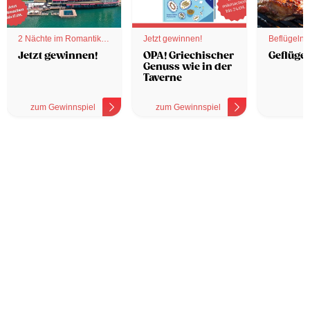
2 Nächte im Romantik
Jetzt gewinnen!
Beflügelnd
Hotel
Jetzt gewinnen!
OPA! Griechischer
Geflügel
Genuss wie in der
Taverne
zum Gewinnspiel
zum Gewinnspiel
z