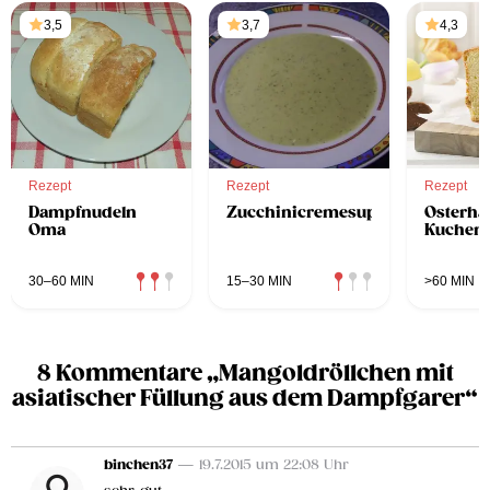
3,5
3,7
4,3
Rezept
Rezept
Rezept
Dampfnudeln
Zucchinicremesuppe
Osterha
Oma
Kuchen
30–60 MIN
15–30 MIN
>60 MIN
8 Kommentare „Mangoldröllchen mit
asiatischer Füllung aus dem Dampfgarer“
binchen37
— 19.7.2015 um 22:08 Uhr