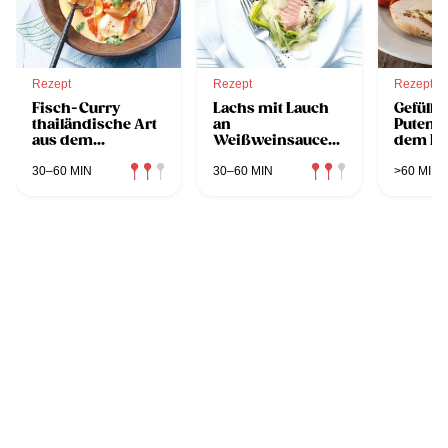
Rezept
Rezept
Rezept
Fisch-Curry
Lachs mit Lauch
Gefüllte
thailändische Art
an
Putenbr
aus dem
Weißweinsauce
dem Da
Dampfgarer
aus dem
Dampfgarer
30–60 MIN
30–60 MIN
>60 MIN