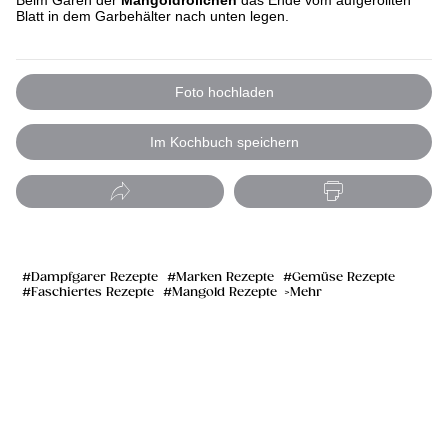
Beim Garen der
Mangoldröllchen
das Ende vom aufgerollten
Blatt in dem Garbehälter nach unten legen.
Foto hochladen
Im Kochbuch speichern
Dampfgarer Rezepte
Marken Rezepte
Gemüse Rezepte
Faschiertes Rezepte
Mangold Rezepte
Mehr