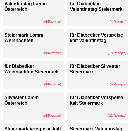
Valentinstag Lamm
für Diabetiker
Österreich
Valentinstag Steiermark
(
4
Rezepte)
(
4
Rezepte)
Steiermark Lamm
für Diabetiker Vorspeise
Weihnachten
kalt Valentinstag
(
3
Rezepte)
(
18
Rezepte)
für Diabetiker
für Diabetiker Silvester
Weihnachten Steiermark
Steiermark
(
8
Rezepte)
(
5
Rezepte)
Silvester Lamm
für Diabetiker Vorspeise
Österreich
kalt Steiermark
(
4
Rezepte)
(
12
Rezepte)
Steiermark Vorspeise kalt
Steiermark Valentinstag