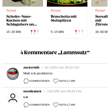
Rezept
Rezept
Rezept
Schoko-Nuss-
Bruschetta mit
Seesaib
Kuchen mit
Steinpilzen
mit
Schlagobers und
Zitronen
Schokosauce
15–30 MIN
5–15 MIN
30–60 MIN
4 Kommentare „Lammsulz“
zuckersüß
— 16.7.2024 um 20:32 Uhr
Muß ich probieren
KOMMENTIEREN
GEFÄLLT MIR
monikalack
— 17.12.2015 um 08:29 Uhr
toll
KOMMENTIEREN
GEFÄLLT MIR