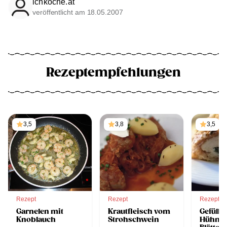
ichkoche.at
veröffentlicht am 18.05.2007
Rezeptempfehlungen
3,5
3,8
3,5
Rezept
Rezept
Rezept
Garnelen mit
Krautfleisch vom
Gefüllte
Knoblauch
Strohschwein
Hühner