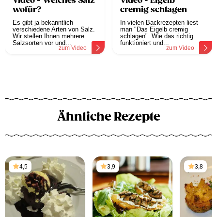
Video - Welches Salz
Video - Eigelb
wofür?
cremig schlagen
Es gibt ja bekanntlich
In vielen Backrezepten liest
verschiedene Arten von Salz.
man "Das Eigelb cremig
Wir stellen Ihnen mehrere
schlagen". Wie das richtig
Salzsorten vor und...
funktioniert und...
zum Video
zum Video
Ähnliche Rezepte
4,5
3,9
3,8