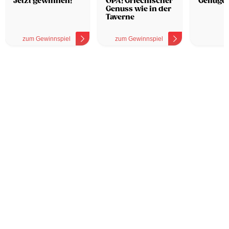
Jetzt gewinnen!
OPA! Griechischer
Geflügel
Genuss wie in der
Taverne
zum Gewinnspiel
zum Gewinnspiel
z