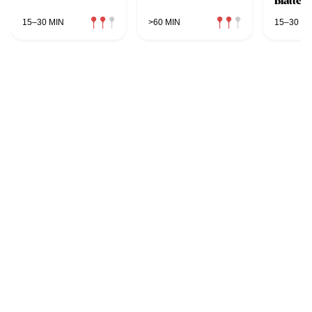
Blättert
15–30 MIN
>60 MIN
15–30 MI