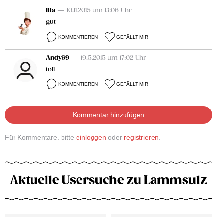
Illa
— 10.11.2015 um 13:06 Uhr
gut
KOMMENTIEREN
GEFÄLLT MIR
Andy69
— 19.5.2015 um 17:02 Uhr
toll
KOMMENTIEREN
GEFÄLLT MIR
Kommentar hinzufügen
Für Kommentare, bitte
einloggen
oder
registrieren
.
Aktuelle Usersuche zu Lammsulz