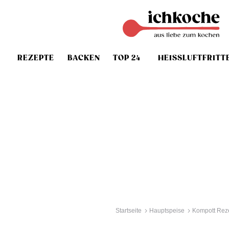
REZEPTE
BACKEN
TOP 24
HEISSLUFTFRITT
Startseite
Hauptspeise
Kompott Rez