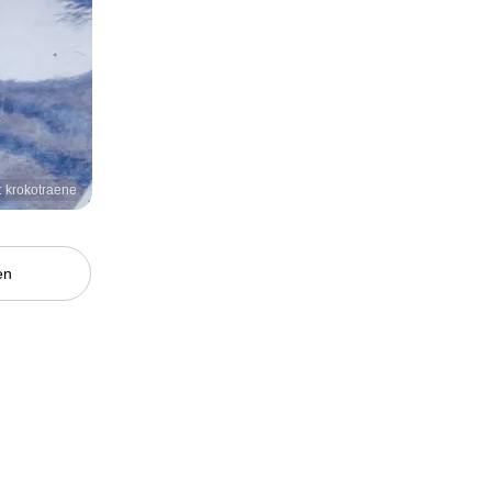
: krokotraene
en