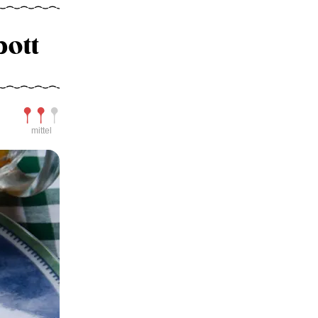
pott
Schwierigkeit
mittel