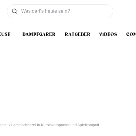
Was wollen Sie suchen
Suchen
EUSE
DAMPFGARER
RATGEBER
VIDEOS
CO
epte
Lammschnitzel in Kürbiskernpanier und Apfelkompott