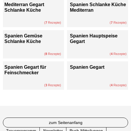
Mediterran Gegart
Spanien Schlanke Küche
Schlanke Küche
Mediterran
(
7
Rezepte)
(
7
Rezepte)
Spanien Gemüse
Spanien Hauptspeise
Schlanke Küche
Gegart
(
8
Rezepte)
(
4
Rezepte)
Spanien Gegart für
Spanien Gegart
Feinschmecker
(
3
Rezepte)
(
4
Rezepte)
zum Seitenanfang
Treueprogramm
Newsletter
Push-Mitteilungen