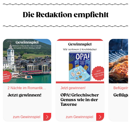
Die Redaktion empfiehlt
2 Nächte im Romantik
Jetzt gewinnen!
Beflügelnd
Hotel
Jetzt gewinnen!
OPA! Griechischer
Geflügel
Genuss wie in der
Taverne
zum Gewinnspiel
zum Gewinnspiel
z