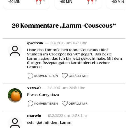
>60 MIN
>60 MIN
>60 MIN
26 Kommentare „Lamm-Couscous“
ipscfreak
— 21.5.2016 um 11:47 Uhr
Habe das Lammfleisch (ohne Couscous) fünf
Stunden im Crockpot bei 90° gegart. Das beste
Lammragout das ich bis jetzt gekocht habe. Mit dem
übrigen Rezeptangaben kombiniert ein echter
Genuss!
KOMMENTIEREN
GEFÄLLT MIR
xxxx40
— 2.8.2017 um 20:51 Uhr
Etwas Curry dazu
KOMMENTIEREN
GEFÄLLT MIR
marwin
— 10.2.2023 um 13:58 Uhr
sehr gut mit dem Lamm