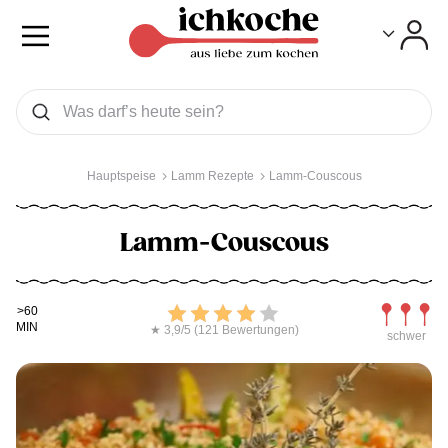
Toggle
Toggle
Was wollen Sie suchen
Suchen
Hauptspeise
Lamm Rezepte
Lamm-Couscous
Lamm-Couscous
Kochdauer
Bewerten
Schwierig
>60
MIN
★ 3,9/5 (121 Bewertungen)
schwer