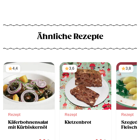
Ähnliche Rezepte
4,4
3,6
3,8
Rezept
Rezept
Rezept
Käferbohnensalat
Kletzenbrot
Szegedi
mit Kürbiskernöl
Fleisch