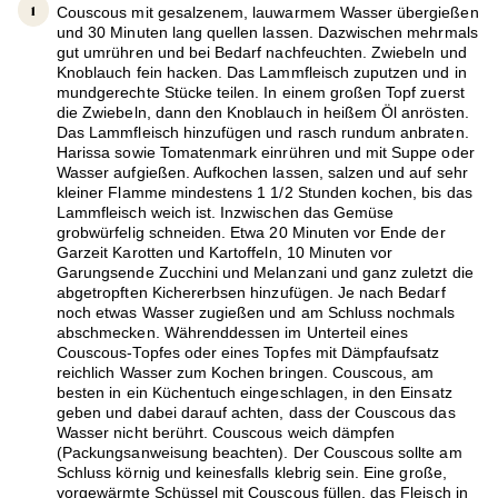
Couscous mit gesalzenem, lauwarmem Wasser übergießen
und 30 Minuten lang quellen lassen. Dazwischen mehrmals
gut umrühren und bei Bedarf nachfeuchten. Zwiebeln und
Knoblauch fein hacken. Das Lammfleisch zuputzen und in
mundgerechte Stücke teilen. In einem großen Topf zuerst
die Zwiebeln, dann den Knoblauch in heißem Öl anrösten.
Das Lammfleisch hinzufügen und rasch rundum anbraten.
Harissa sowie Tomatenmark einrühren und mit Suppe oder
Wasser aufgießen. Aufkochen lassen, salzen und auf sehr
kleiner Flamme mindestens 1 1/2 Stunden kochen, bis das
Lammfleisch weich ist. Inzwischen das Gemüse
grobwürfelig schneiden. Etwa 20 Minuten vor Ende der
Garzeit Karotten und Kartoffeln, 10 Minuten vor
Garungsende Zucchini und Melanzani und ganz zuletzt die
abgetropften Kichererbsen hinzufügen. Je nach Bedarf
noch etwas Wasser zugießen und am Schluss nochmals
abschmecken. Währenddessen im Unterteil eines
Couscous-Topfes oder eines Topfes mit Dämpfaufsatz
reichlich Wasser zum Kochen bringen. Couscous, am
besten in ein Küchentuch eingeschlagen, in den Einsatz
geben und dabei darauf achten, dass der Couscous das
Wasser nicht berührt. Couscous weich dämpfen
(Packungsanweisung beachten). Der Couscous sollte am
Schluss körnig und keinesfalls klebrig sein. Eine große,
vorgewärmte Schüssel mit Couscous füllen, das Fleisch in