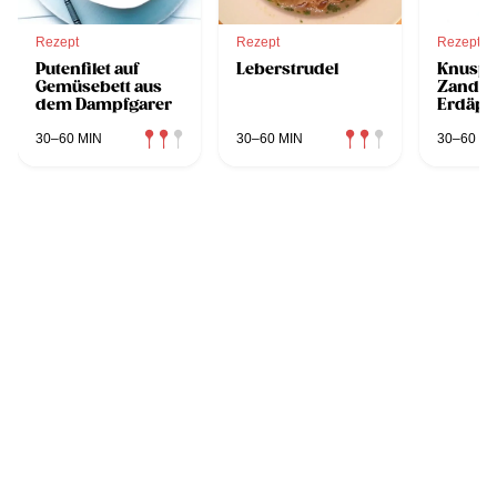
Rezept
Rezept
Rezept
Putenfilet auf
Leberstrudel
Knuspr
Gemüsebett aus
Zanderf
dem Dampfgarer
Erdäpfe
Krens
und ro
30–60 MIN
30–60 MIN
30–60 MI
Rübenl