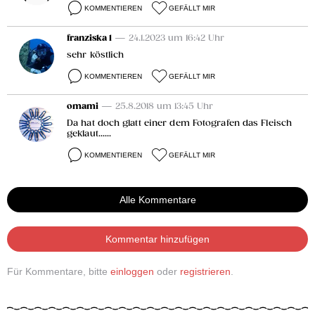
KOMMENTIEREN
GEFÄLLT MIR
franziska 1
— 24.1.2023 um 16:42 Uhr
sehr köstlich
KOMMENTIEREN
GEFÄLLT MIR
omami
— 25.8.2018 um 13:45 Uhr
Da hat doch glatt einer dem Fotografen das Fleisch
geklaut......
KOMMENTIEREN
GEFÄLLT MIR
Alle Kommentare
Kommentar hinzufügen
Für Kommentare, bitte
einloggen
oder
registrieren
.