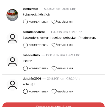
zuckersüß
— 8.7.2024 um 21:20 Uhr
Schmeckt köstlich
KOMMENTIEREN
GEFÄLLT MIR
belladonnalena
— 13.1.2018 um 19:24 Uhr
Besonders lecker in selbst gebacken Pittabroten.
KOMMENTIEREN
GEFÄLLT MIR
monikalack
— 18.10.2015 um 18:59 Uhr
lecker
KOMMENTIEREN
GEFÄLLT MIR
dolphin2002
— 26.11.2014 um 08:26 Uhr
sehr gut
KOMMENTIEREN
GEFÄLLT MIR
Kommentar hinzufügen