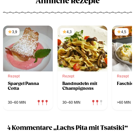
Ähnliche Rezepte
3,9
4,3
4,5
Rezept
Rezept
Rezept
Spargel Panna
Bandnudeln mit
Faschier
Cotta
Champignons
30–60 MIN
30–60 MIN
>60 MIN
4 Kommentare „Lachs Pita mit Tsatsiki“