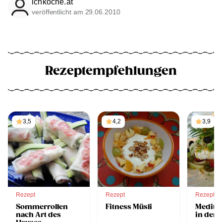
ichkoche.at
veröffentlicht am 29.06.2010
Rezeptempfehlungen
3,5
4,2
3,9
Rezept
Rezept
Rezept
Sommerrollen
Fitness Müsli
Mediter
nach Art des
in der F