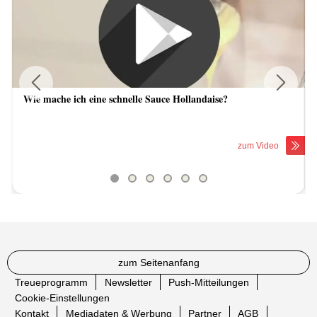
Wie mache ich eine schnelle Sauce Hollandaise?
Previous
Next
zum Video
zum Seitenanfang
Treueprogramm
Newsletter
Push-Mitteilungen
Cookie-Einstellungen
Kontakt
Mediadaten & Werbung
Partner
AGB