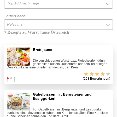
Top 100 nach Tage
Sortiert nach:
Relevanz
7 Rezepte zu Wurst Jause Österreich
Brettljause
Die verschiedenen Wurst- bzw. Fleischsorten dünn
geschnitten auf ein Jausenbrett oder ein Teller legen.
Den Paprika in feine Streifen schneiden, den Kren...
(198 Bewertungen)
Gabelbissen mit Bergsteiger und
Essiggurkerl
Für Gabelbissen mit Bergsteiger und Essiggurkerl
zunächst eine Mayonnaise zubereiten.Karotten schälen. Eine Karotte in
dünne Scheiben schneiden und daraus mit...