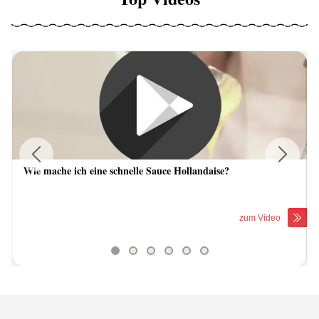
Wie mache ich eine schnelle Sauce Hollandaise?
Previous
Next
zum Video