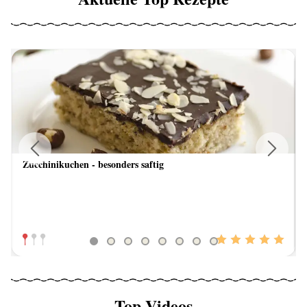
Zucchinikuchen - besonders saftig
Previous
Next
Top Videos