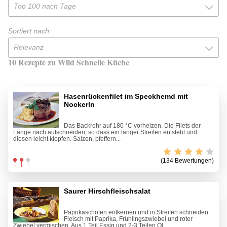
Top 100 nach Tage
Sortiert nach:
Relevanz
10 Rezepte zu Wild Schnelle Küche
Hasenrückenfilet im Speckhemd mit
Nockerln
Das Backrohr auf 180 °C vorheizen. Die Filets der
Länge nach aufschneiden, so dass ein langer Streifen entsteht und
diesen leicht klopfen. Salzen, pfeffern...
(134 Bewertungen)
Saurer Hirschfleischsalat
Paprikaschoten entkernen und in Streifen schneiden.
Fleisch mit Paprika, Frühlingszwiebel und roter
Zwiebel vermischen. Aus 1 Teil Essig und 2-3 Teilen Öl...