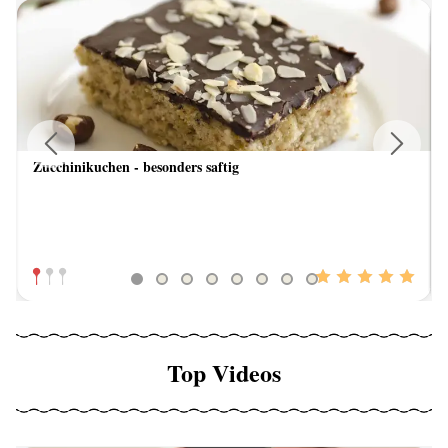
Zucchinikuchen - besonders saftig
Previous
Next
Top Videos