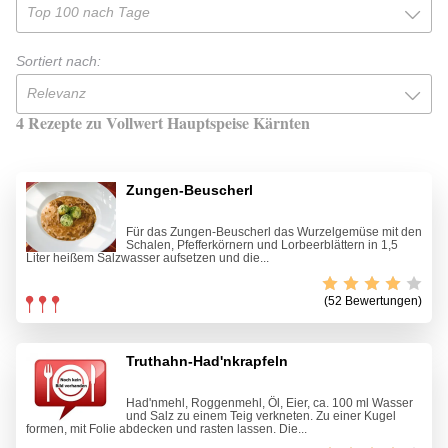
Top 100 nach Tage
Sortiert nach:
Relevanz
4 Rezepte zu Vollwert Hauptspeise Kärnten
Zungen-Beuscherl
Für das Zungen-Beuscherl das Wurzelgemüse mit den
Schalen, Pfefferkörnern und Lorbeerblättern in 1,5
Liter heißem Salzwasser aufsetzen und die...
(52 Bewertungen)
Truthahn-Had'nkrapfeln
Had'nmehl, Roggenmehl, Öl, Eier, ca. 100 ml Wasser
und Salz zu einem Teig verkneten. Zu einer Kugel
formen, mit Folie abdecken und rasten lassen. Die...