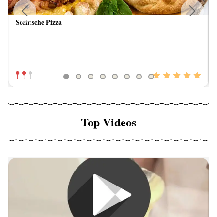
Steirische Pizza
Previous
Next
Top Videos