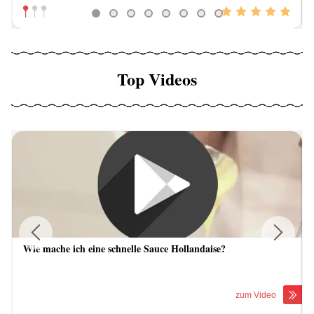
Top Videos
Wie mache ich eine schnelle Sauce Hollandaise?
Previous
Next
zum Video