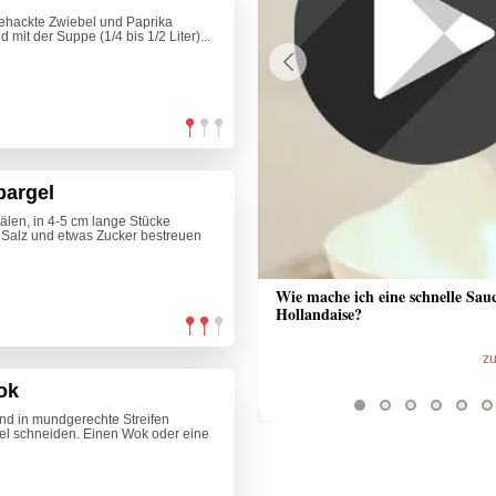
gehackte Zwiebel und Paprika
mit der Suppe (1/4 bis 1/2 Liter)...
Previous
pargel
älen, in 4-5 cm lange Stücke
it Salz und etwas Zucker bestreuen
 Sauce aus Bratrückstand
Wie mache ich eine schnelle Sau
Hollandaise?
zum Video
z
ok
d in mundgerechte Streifen
fel schneiden. Einen Wok oder eine