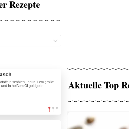
r Rezepte
lasch
Aktuelle Top R
toffeln schälen und in 1 cm große
 und in heißem Öl goldgelb