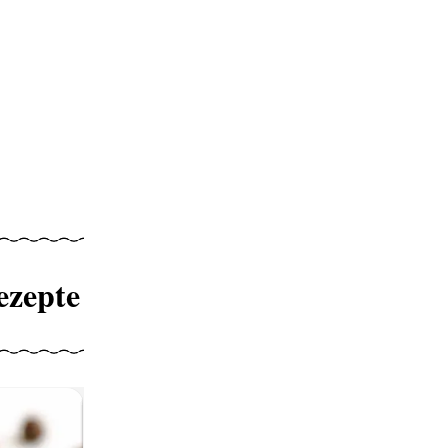
ezepte