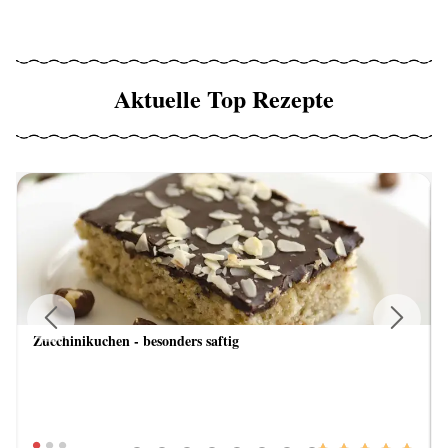
Aktuelle Top Rezepte
Zucchinikuchen - besonders saftig
Previous
Next