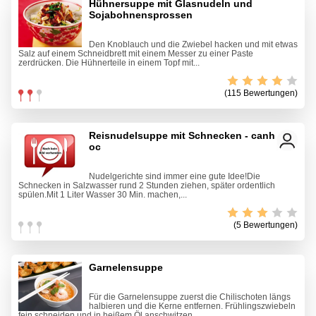
Hühnersuppe mit Glasnudeln und
Sojabohnensprossen
Den Knoblauch und die Zwiebel hacken und mit etwas
Salz auf einem Schneidbrett mit einem Messer zu einer Paste
zerdrücken. Die Hühnerteile in einem Topf mit...
(115 Bewertungen)
Reisnudelsuppe mit Schnecken - canh bun
oc
Nudelgerichte sind immer eine gute Idee!Die
Schnecken in Salzwasser rund 2 Stunden ziehen, später ordentlich
spülen.Mit 1 Liter Wasser 30 Min. machen,...
(5 Bewertungen)
Garnelensuppe
Für die Garnelensuppe zuerst die Chilischoten längs
halbieren und die Kerne entfernen. Frühlingszwiebeln
fein schneiden und in heißem Öl anschwitzen....