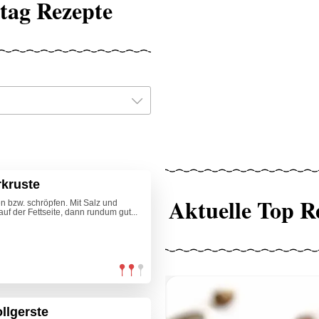
tag Rezepte
rkruste
Aktuelle Top R
n bzw. schröpfen. Mit Salz und
 auf der Fettseite, dann rundum gut...
llgerste