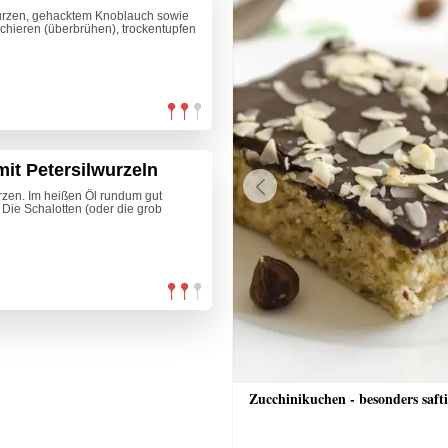
ürzen, gehacktem Knoblauch sowie
anchieren (überbrühen), trockentupfen
it Petersilwurzeln
rzen. Im heißen Öl rundum gut
Previous
 Die Schalotten (oder die grob
nkuchen
Zucchinikuchen - besonders saft