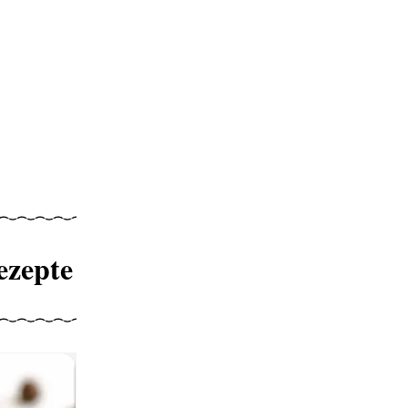
ezepte