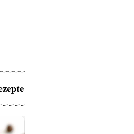
ezepte