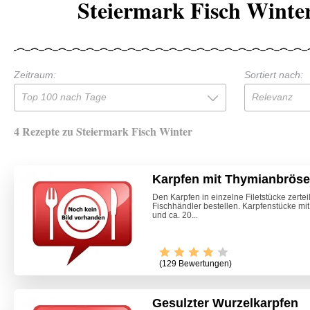
Steiermark Fisch Winte
Zeitraum:
Sortiert nach:
Top 100 nach Tage
Relevanz
4 Rezepte zu Steiermark Fisch Winter
Karpfen mit Thymianbröse
Den Karpfen in einzelne Filetstücke zertei
Fischhändler bestellen. Karpfenstücke mit
und ca. 20...
(129 Bewertungen)
Gesulzter Wurzelkarpfen