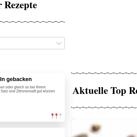
r Rezepte
ln gebacken
Aktuelle Top R
len oder gleich so bei Ihrem
 Salz und Zitronensaft gut würzen