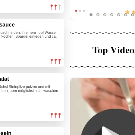
rsauce
egschneiden. In einem Topf Wasser
ufkochen, Spargel einlegen und ca.
Top Video
alat
nächst Steinpilze putzen und mit
ben, aber möglichst nicht waschen.
öseln