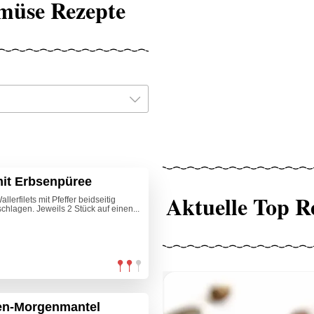
müse Rezepte
mit Erbsenpüree
Aktuelle Top R
lerfilets mit Pfeffer beidseitig
chlagen. Jeweils 2 Stück auf einen...
ken-Morgenmantel