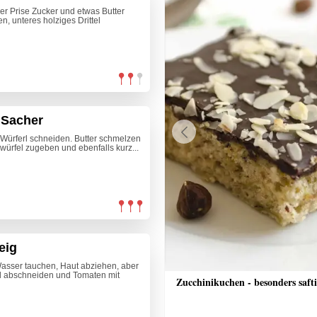
er Prise Zucker und etwas Butter
, unteres holziges Drittel
a Sacher
e Würferl schneiden. Butter schmelzen
Previous
würfel zugeben und ebenfalls kurz...
eig
asser tauchen, Haut abziehen, aber
kel abschneiden und Tomaten mit
he Pizza
Zucchinikuchen - besonders saft