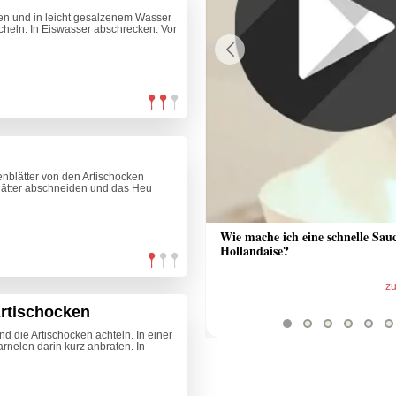
nen und in leicht gesalzenem Wasser
cheln. In Eiswasser abschrecken. Vor
Previous
enblätter von den Artischocken
Blätter abschneiden und das Heu
 Sauce aus Bratrückstand
Wie mache ich eine schnelle Sau
Hollandaise?
zum Video
z
Artischocken
nd die Artischocken achteln. In einer
rnelen darin kurz anbraten. In