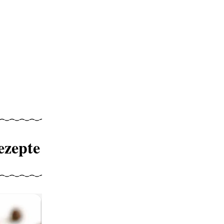
ezepte