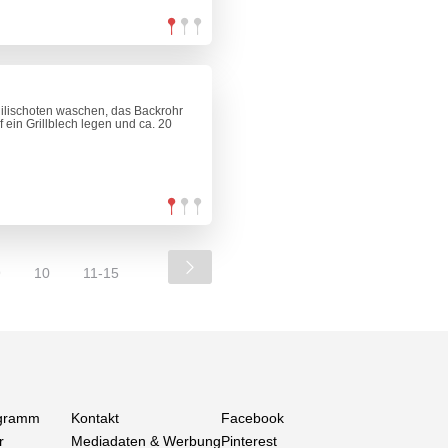
hilischoten waschen, das Backrohr
 ein Grillblech legen und ca. 20
9
10
11-15
gramm
Kontakt
Facebook
r
Mediadaten & Werbung
Pinterest