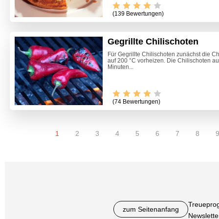
(139 Bewertungen)
Gegrillte Chilischoten
Für Gegrillte Chilischoten zunächst die C
auf 200 °C vorheizen. Die Chilischoten auf
Minuten...
(74 Bewertungen)
1
2
3
4
5
6
7
8
Treuepro
zum Seitenanfang
Newslette