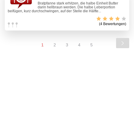
Bratpfanne stark erhitzen, die halbe Einheit Butter
darin hellbraun werden. Die halbe Leberportion
beifügen, kurz durchschwingen, auf der Stelle die Hälfte...
(4 Bewertungen)
1
2
3
4
5