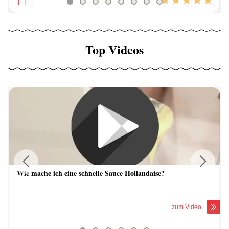
Top Videos
Wie mache ich eine schnelle Sauce Hollandaise?
Previous
Next
zum Video