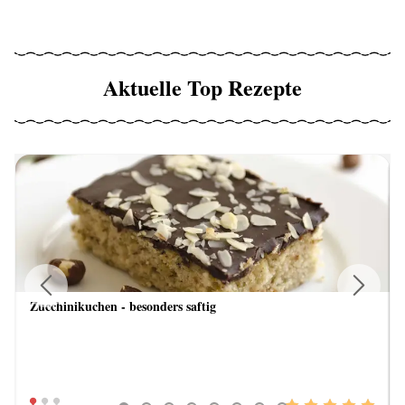
Aktuelle Top Rezepte
Zucchinikuchen - besonders saftig
Previous
Next