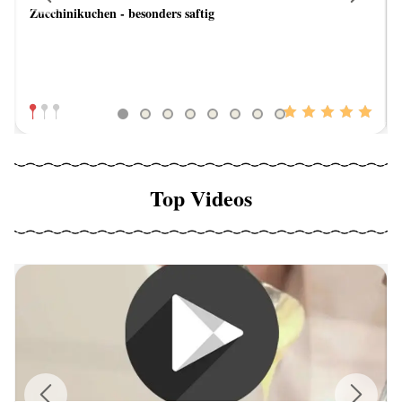
Zucchinikuchen - besonders saftig
Previous
Next
Top Videos