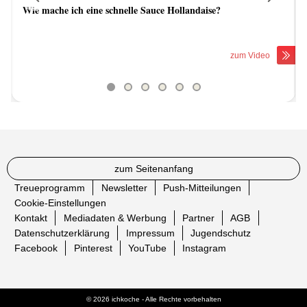
Wie mache ich eine schnelle Sauce Hollandaise?
Previous
Next
zum Video
zum Seitenanfang
Treueprogramm
Newsletter
Push-Mitteilungen
Cookie-Einstellungen
Kontakt
Mediadaten & Werbung
Partner
AGB
Datenschutzerklärung
Impressum
Jugendschutz
Facebook
Pinterest
YouTube
Instagram
© 2026 ichkoche - Alle Rechte vorbehalten