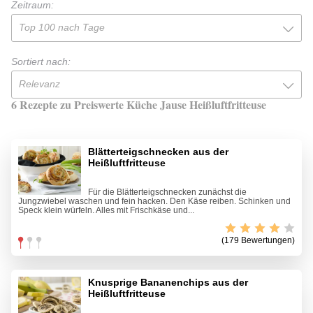
Zeitraum:
Top 100 nach Tage
Sortiert nach:
Relevanz
6 Rezepte zu Preiswerte Küche Jause Heißluftfritteuse
Blätterteigschnecken aus der
Heißluftfritteuse
Für die Blätterteigschnecken zunächst die
Jungzwiebel waschen und fein hacken. Den Käse reiben. Schinken und
Speck klein würfeln. Alles mit Frischkäse und...
(179 Bewertungen)
Knusprige Bananenchips aus der
Heißluftfritteuse