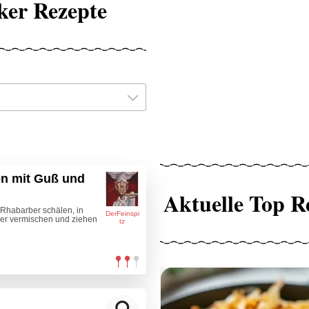
ker Rezepte
n mit Guß und
Aktuelle Top R
Rhabarber schälen, in
DerFeinspi
er vermischen und ziehen
tz