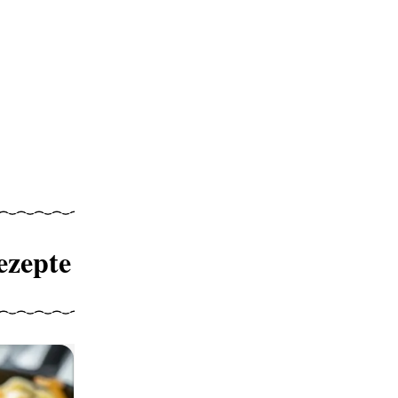
ezepte