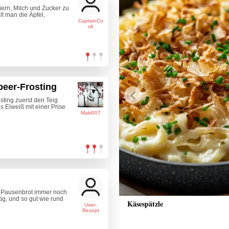
iern, Milch und Zucker zu
t man die Äpfel,
CaptainCo
ok
eer-Frosting
ting zuerst den Teig
Previous
s Eiweiß mit einer Prise
Maki007
ein Pausenbrot immer noch
htig, und so gut wie rund
r
Käsespätzle
User-
Rezept