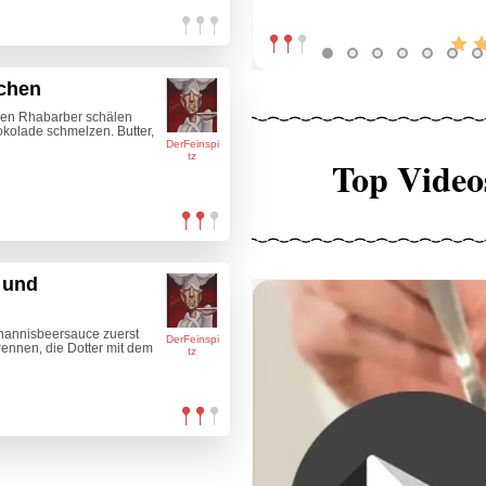
chen
en Rhabarber schälen
okolade schmelzen. Butter,
DerFeinspi
tz
Top Video
 und
hannisbeersauce zuerst
DerFeinspi
ennen, die Dotter mit dem
tz