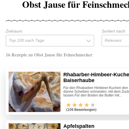
Obst Jause für Feinschmec
Zeitraum:
Sortiert nach:
Top 100 nach Tage
Relevanz
16 Rezepte zu Obst Jause für Feinschmecker
Rhabarber-Himbeer-Kuche
Baiserhaube
Für den Rhabarber-Himbeer-Kuchen den 
dünne Scheiben schneiden, mit dem Zuck
lassen.Für den Boden die Butter mit...
(109 Bewertungen)
Apfelspalten