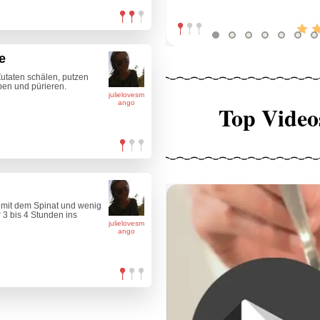
e
Zutaten schälen, putzen
ben und pürieren.
julielovesm
ango
Top Video
mit dem Spinat und wenig
 3 bis 4 Stunden ins
julielovesm
ango