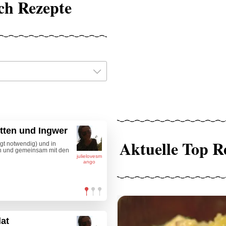
ch Rezepte
tten und Ingwer
Aktuelle Top R
ngt notwendig) und in
en und gemeinsam mit den
julielovesm
ango
at