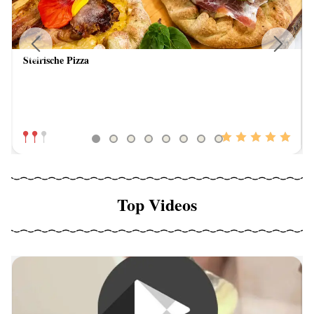
Steirische Pizza
Previous
Next
Top Videos