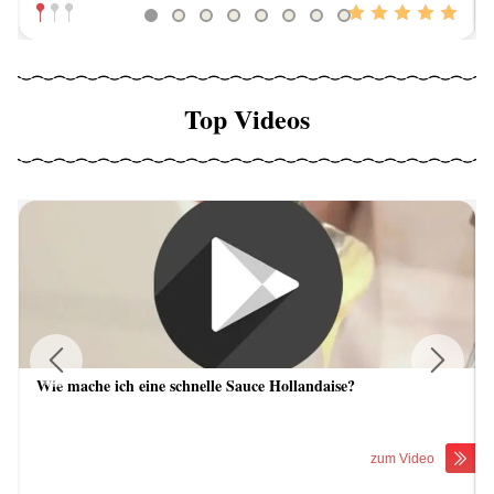
Top Videos
Wie mache ich eine schnelle Sauce Hollandaise?
Previous
Next
zum Video