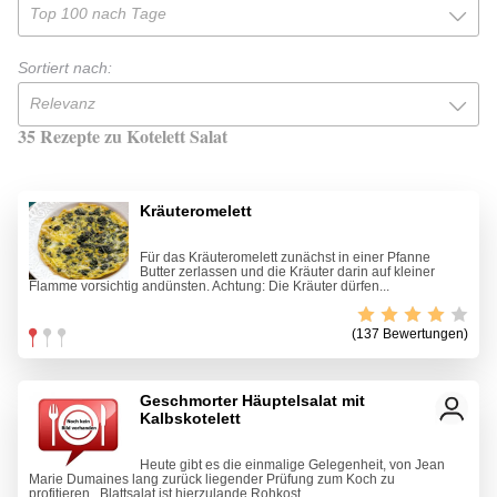
Top 100 nach Tage
Sortiert nach:
Relevanz
35 Rezepte zu Kotelett Salat
Kräuteromelett
Für das Kräuteromelett zunächst in einer Pfanne
Butter zerlassen und die Kräuter darin auf kleiner
Flamme vorsichtig andünsten. Achtung: Die Kräuter dürfen...
(137 Bewertungen)
Geschmorter Häuptelsalat mit
Kalbskotelett
Heute gibt es die einmalige Gelegenheit, von Jean
Marie Dumaines lang zurück liegender Prüfung zum Koch zu
profitieren...Blattsalat ist hierzulande Rohkost...