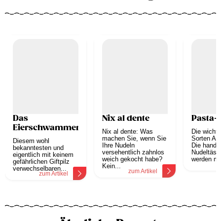
Das
Nix al dente
Pasta-
Eierschwammerl
Nix al dente: Was
Die wichti
machen Sie, wenn Sie
Sorten A
Diesem wohl
Ihre Nudeln
Die handg
bekanntesten und
versehentlich zahnlos
Nudeltäsc
eigentlich mit keinem
weich gekocht habe?
werden mei
gefährlichen Giftpilz
z
Kein...
verwechselbaren...
zum Artikel
zum Artikel