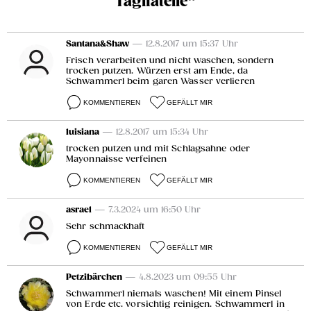
Tagliatelle“
Santana&Shaw
— 12.8.2017 um 15:37 Uhr
Frisch verarbeiten und nicht waschen, sondern
trocken putzen. Würzen erst am Ende, da
Schwammerl beim garen Wasser verlieren
KOMMENTIEREN
GEFÄLLT MIR
luisiana
— 12.8.2017 um 15:34 Uhr
trocken putzen und mit Schlagsahne oder
Mayonnaisse verfeinen
KOMMENTIEREN
GEFÄLLT MIR
asrael
— 7.3.2024 um 16:50 Uhr
Sehr schmackhaft
KOMMENTIEREN
GEFÄLLT MIR
Petzibärchen
— 4.8.2023 um 09:55 Uhr
Schwammerl niemals waschen! Mit einem Pinsel
von Erde etc. vorsichtig reinigen. Schwammerl in