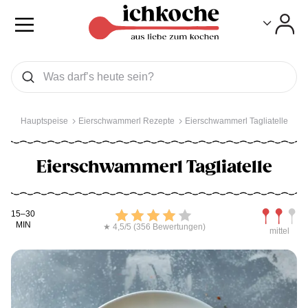
Toggle
Toggle
Was wollen Sie suchen
Suchen
Hauptspeise
Eierschwammerl Rezepte
Eierschwammerl Tagliatelle
Eierschwammerl Tagliatelle
Kochdauer
Bewerten
Schwierig
15–30
MIN
★ 4,5/5 (356 Bewertungen)
mittel