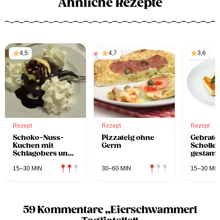
Ähnliche Rezepte
4,5
4,7
3,6
Rezept
Rezept
Rezept
Schoko-Nuss-
Pizzateig ohne
Gebrate
Kuchen mit
Germ
Schollen
Schlagobers und
gestamp
Schokosauce
Minze-E
Erbsen
15–30 MIN
30–60 MIN
15–30 MIN
59 Kommentare „Eierschwammerl