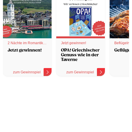
2 Nächte im Romantik
Jetzt gewinnen!
Beflügelnd
Hotel
Jetzt gewinnen!
OPA! Griechischer
Geflügel
Genuss wie in der
Taverne
zum Gewinnspiel
zum Gewinnspiel
z