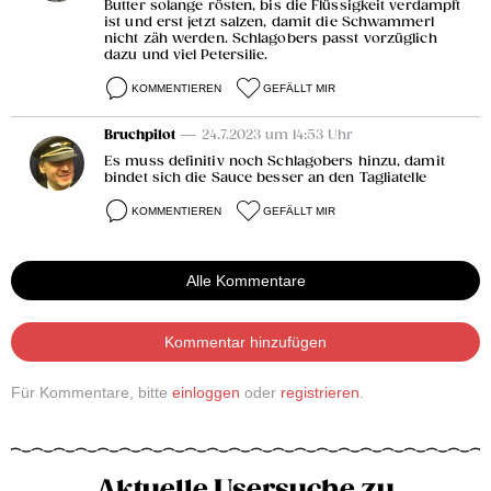
Butter solange rösten, bis die Flüssigkeit verdampft
ist und erst jetzt salzen, damit die Schwammerl
nicht zäh werden. Schlagobers passt vorzüglich
dazu und viel Petersilie.
KOMMENTIEREN
GEFÄLLT MIR
Bruchpilot
— 24.7.2023 um 14:53 Uhr
Es muss definitiv noch Schlagobers hinzu, damit
bindet sich die Sauce besser an den Tagliatelle
KOMMENTIEREN
GEFÄLLT MIR
Alle Kommentare
Kommentar hinzufügen
Für Kommentare, bitte
einloggen
oder
registrieren
.
Aktuelle Usersuche zu