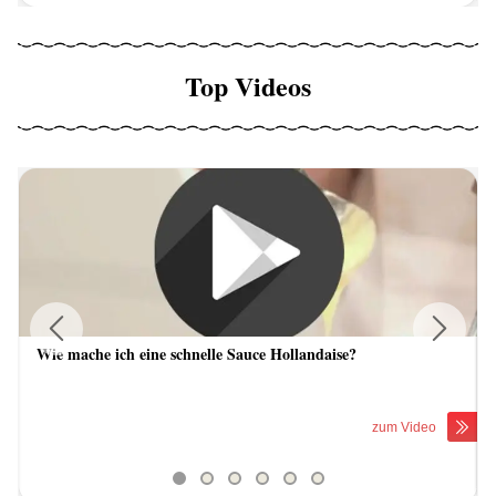
Top Videos
Wie mache ich eine schnelle Sauce Hollandaise?
Previous
Next
zum Video