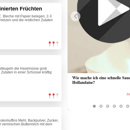
nierten Früchten
. Bleche mit Papier belegen, 2-3
melzen und die restlichen Zutaten
Previous
slikugeln die Haselnüsse grob
utaten in einer Schüssel kräftig
 Sauce aus Bratrückstand
Wie mache ich eine schnelle Sau
Hollandaise?
zum Video
z
okomuffins Mehl, Backpulver, Zucker,
l vermischen.Buttermilch mit dem