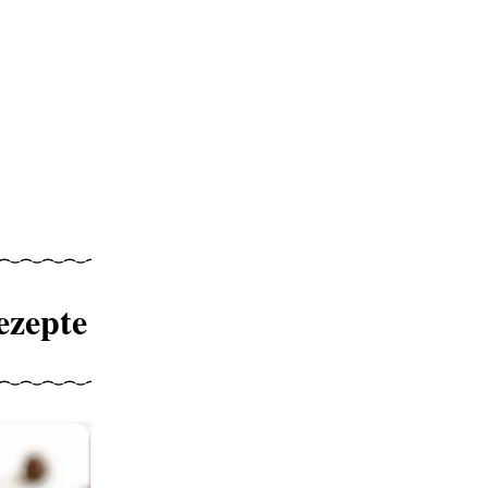
ezepte