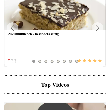
Zucchinikuchen - besonders saftig
Previous
Next
Top Videos