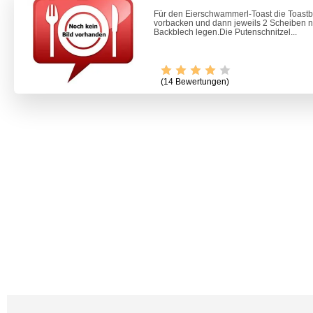
Für den Eierschwammerl-Toast die Toastb
vorbacken und dann jeweils 2 Scheiben 
Backblech legen.Die Putenschnitzel...
(14 Bewertungen)
Video -