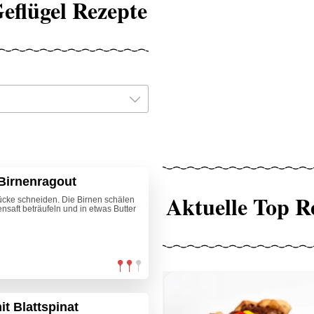
eflügel Rezepte
Birnenragout
Aktuelle Top R
ücke schneiden. Die Birnen schälen
ensaft beträufeln und in etwas Butter
it Blattspinat