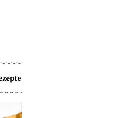
ezepte