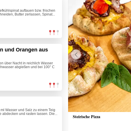
efkühlspinat auftauen bzw. frischen
neiden, Butter zerlassen, Spinat...
hn und Orangen aus
Previous
en über Nacht in reichlich Wasser
chwasser abgießen und bei 100° C
0 ml Wasser und Salz zu einem Teig
ie abdecken und rasten lassen. Die...
nkuchen
Steirische Pizza