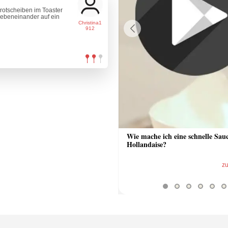
rotscheiben im Toaster
nebeneinander auf ein
Christina1
912
Previous
 Sauce aus Bratrückstand
Wie mache ich eine schnelle Sau
Hollandaise?
zum Video
z