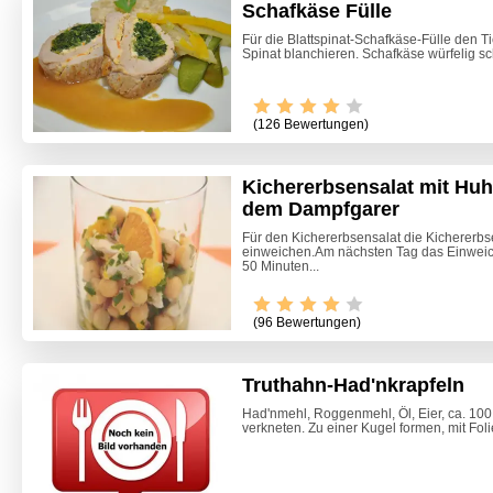
Schafkäse Fülle
Für die Blattspinat-Schafkäse-Fülle den Ti
Spinat blanchieren. Schafkäse würfelig sch
(126 Bewertungen)
Kichererbsensalat mit Hu
dem Dampfgarer
Für den Kichererbsensalat die Kichererbs
einweichen.Am nächsten Tag das Einwei
50 Minuten...
(96 Bewertungen)
Truthahn-Had'nkrapfeln
Had'nmehl, Roggenmehl, Öl, Eier, ca. 10
verkneten. Zu einer Kugel formen, mit Fol
Marille