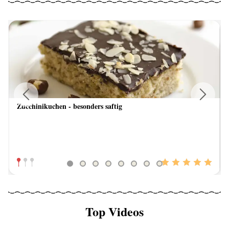
Zucchinikuchen - besonders saftig
Previous
Next
Top Videos