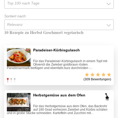
Top 100 nach Tage
Sortiert nach:
Relevanz
10 Rezepte zu Herbst Geschmort vegetarisch
Paradeiser-Kürbisgulasch
Für das Paradeiser-Kürbisgulasch in einem Topf mit
Olivenöl die Zwiebel goldbraun rösten.
Paradeisermark beifügen und ebenfalls kurz durchrösten -...
(309 Bewertungen)
Herbstgemüse aus dem Ofen
Für das Herbstgemüse aus dem Ofen, das Backrohr
auf 180 Grad vorheizen.Zwiebel und Kürbis schälen
und in grobe Stücke schneiden. Kartoffeln und Zucchini mit...