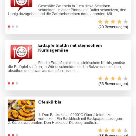
Geschälte Zwiebeln in 1 cm dicke Scheiben
schneiden. In einer Pfanne die Butter schmelzen, den
Honig dazugeben und die Zwiebelscheiben darin anbraten. Mit...
(20 Bewertungen)
Erdäpfelblattln mit steirischem
Kürbisgemüse
Für die Erdäpfelblattln mit steirischem Kürbisgemüse
die Erdäpfel schälen, in Würfel schneiden und in Salzwasser kochen,
abseihen und etwas ausdampfen lassen....
(33 Bewertungen)
Ofenkürbis
1. Den Backofen auf 200°C Ober-/Unterhitze
vorheizen. Ein Backblech mit Backpapier auslegen.
2. Kürbis vorbereiten: Den Hokkaido-Kürbis gründlich...
(38 Bewertungen)