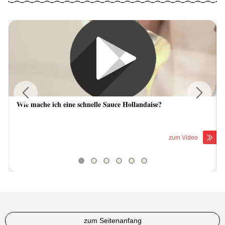
Wie mache ich eine schnelle Sauce Hollandaise?
Previous
Next
zum Video
zum Seitenanfang