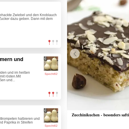
ngehackte Zwiebel und den Knoblauch
 Zucker dazu geben. Dann mit dem
rmern und
Previous
eiden und im heißen
Specht62
it rösten.Mit
en und...
tzle
Zucchinikuchen - besonders saft
sttrompeten halbieren und
nd Paprika in Streifen
Specht62