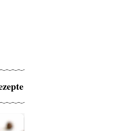
ezepte