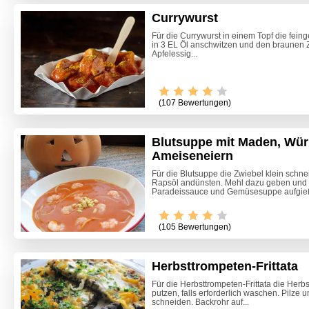
Currywurst
Für die Currywurst in einem Topf die fei
in 3 EL Öl anschwitzen und den braunen
Apfelessig...
(107 Bewertungen)
Blutsuppe mit Maden, Wü
Ameiseneiern
Für die Blutsuppe die Zwiebel klein schn
Rapsöl andünsten. Mehl dazu geben und m
Paradeissauce und Gemüsesuppe aufgieß
(105 Bewertungen)
Herbsttrompeten-Frittata
Käsespä
Für die Herbsttrompeten-Frittata die Herb
putzen, falls erforderlich waschen. Pilze u
schneiden. Backrohr auf...