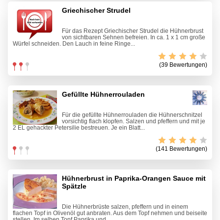
Griechischer Strudel
Für das Rezept Griechischer Strudel die Hühnerbrust
von sichtbaren Sehnen befreien. In ca. 1 x 1 cm große
Würfel schneiden. Den Lauch in feine Ringe...
(39 Bewertungen)
Gefüllte Hühnerrouladen
Für die gefüllte Hühnerrouladen die Hühnerschnitzel
vorsichtig flach klopfen. Salzen und pfeffern und mit je
2 EL gehackter Petersilie bestreuen. Je ein Blatt...
(141 Bewertungen)
Hühnerbrust in Paprika-Orangen Sauce mit
Spätzle
Die Hühnerbrüste salzen, pfeffern und in einem
flachen Topf in Olivenöl gut anbraten. Aus dem Topf nehmen und beiseite
stellen. Im selben Topf Paprika und...