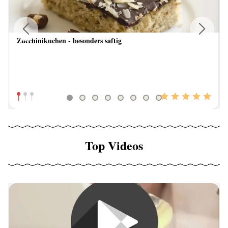
Zucchinikuchen - besonders saftig
Previous
Next
Top Videos