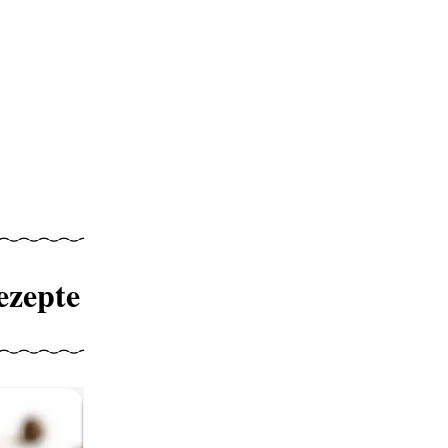
ezepte