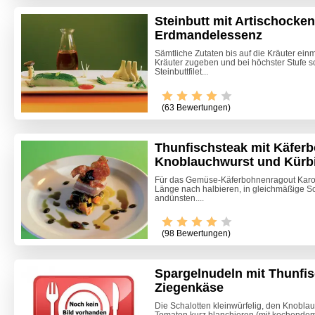
Steinbutt mit Artischocken
Erdmandelessenz
Sämtliche Zutaten bis auf die Kräuter ei
Kräuter zugeben und bei höchster Stufe so
Steinbuttfilet...
(63 Bewertungen)
Thunfischsteak mit Käfer
Knoblauchwurst und Kürb
Für das Gemüse-Käferbohnenragout Karot
Video -
Länge nach halbieren, in gleichmäßige S
andünsten....
(98 Bewertungen)
Spargelnudeln mit Thunfi
Ziegenkäse
Die Schalotten kleinwürfelig, den Knobla