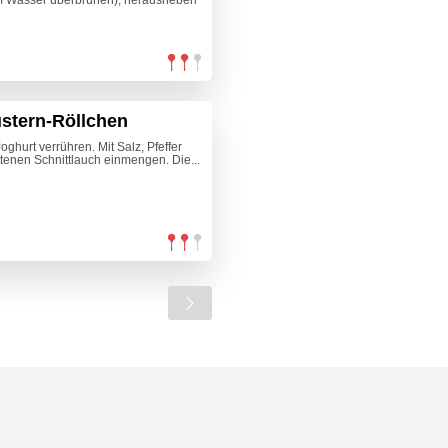
m Wasser überbrühen), herausheben
stern-Röllchen
hurt verrühren. Mit Salz, Pfeffer
tenen Schnittlauch einmengen. Die...