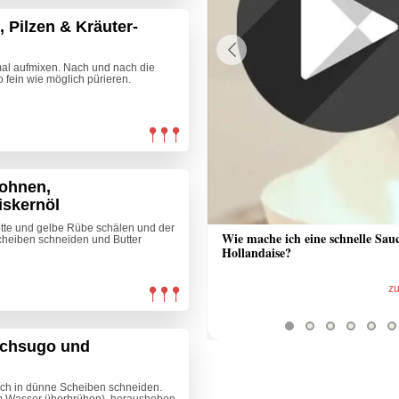
, Pilzen & Kräuter-
nmal aufmixen. Nach und nach die
Previous
 fein wie möglich pürieren.
bohnen,
iskernöl
te und gelbe Rübe schälen und der
 Sauce aus Bratrückstand
Wie mache ich eine schnelle Sau
cheiben schneiden und Butter
Hollandaise?
zum Video
z
schsugo und
uch in dünne Scheiben schneiden.