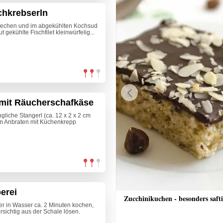
chkrebserln
brechen und im abgekühlten Kochsud
 gekühlte Fischfilet kleinwürfelig...
mit Räucherschafkäse
Previous
liche Stangerl (ca. 12 x 2 x 2 cm
em Anbraten mit Küchenkrepp
erei
che Bananenschnitten
Zucchinikuchen - besonders saft
er in Wasser ca. 2 Minuten kochen,
rsichtig aus der Schale lösen.