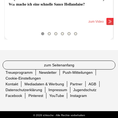
Wie mache ich eine schnelle Sauce Hollandaise?
Previous
Next
zum Video
zum Seitenanfang
Treueprogramm
Newsletter
Push-Mitteilungen
Cookie-Einstellungen
Kontakt
Mediadaten & Werbung
Partner
AGB
Datenschutzerklärung
Impressum
Jugendschutz
Facebook
Pinterest
YouTube
Instagram
© 2026 ichkoche - Alle Rechte vorbehalten