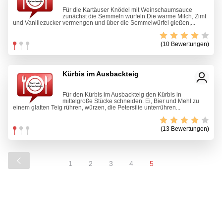
Für die Kartäuser Knödel mit Weinschaumsauce
zunächst die Semmeln würfeln.Die warme Milch, Zimt
und Vanillezucker vermengen und über die Semmelwürfel gießen,...
(10 Bewertungen)
Kürbis im Ausbackteig
Für den Kürbis im Ausbackteig den Kürbis in
mittelgroße Stücke schneiden. Ei, Bier und Mehl zu
einem glatten Teig rühren, würzen, die Petersilie unterrühren...
(13 Bewertungen)
1
2
3
4
5