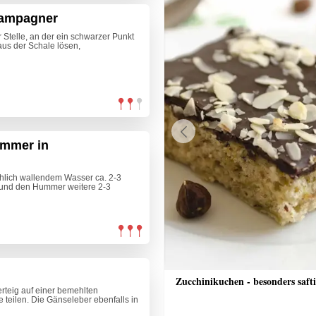
hampagner
 Stelle, an der ein schwarzer Punkt
aus der Schale lösen,
ummer in
Previous
hlich wallendem Wasser ca. 2-3
 und den Hummer weitere 2-3
n-Eis
Zucchinikuchen - besonders saft
erteig auf einer bemehlten
e teilen. Die Gänseleber ebenfalls in