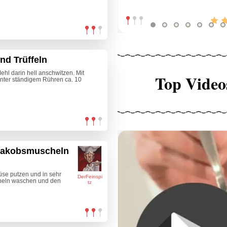
nd Trüffeln
ehl darin hell anschwitzen. Mit
Top Video
nter ständigem Rühren ca. 10
(Jakobsmuscheln
üse putzen und in sehr
DerFeinspi
heln waschen und den
tz