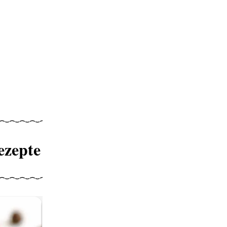
ezepte