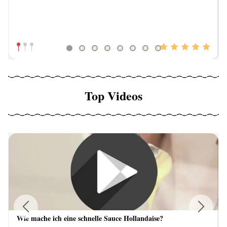
Top Videos
Wie mache ich eine schnelle Sauce Hollandaise?
Previous
Next