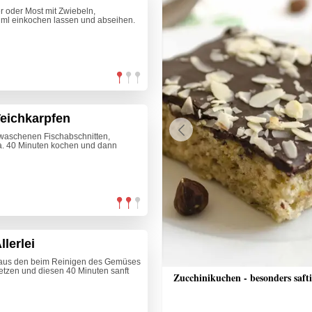
 oder Most mit Zwiebeln,
5 ml einkochen lassen und abseihen.
Teichkarpfen
ewaschenen Fischabschnitten,
Previous
a. 40 Minuten kochen und dann
lerlei
 aus den beim Reinigen des Gemüses
etzen und diesen 40 Minuten sanft
he Schinkenfleckerl
Zucchinikuchen - besonders saft