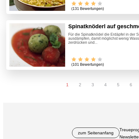
(131 Bewertungen)
Spinatknöderl auf geschm
Für die Spinatknödel die Erdäpfel in der
ausdämpfen, damit möglichst wenig Wasser
zerdrücken und...
(101 Bewertungen)
1
2
3
4
5
6
Treuepro
zum Seitenanfang
Newslette