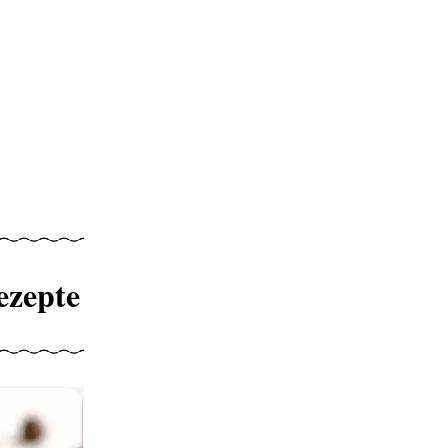
ezepte